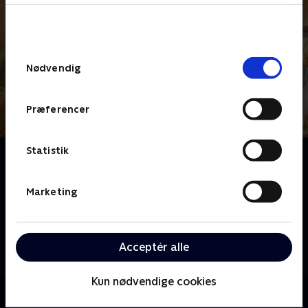
bunden af siden. Læs mere om hvordan TV 2
behandler dine oplysninger i
TV 2s privatlivspolitik
.
Samtykkevalg
Nødvendig
Præferencer
Statistik
Om Mad med mening
Danskerne gider ikke lave mad fra bunden. De vælger
de letteste og hurtigste løsninger. Det vil kok og
Marketing
madaktivist Emilie Kjærgaard lave om på i dette
opråb. Hun mener, at forbrugerne bør fokusere på
lokale råvarer, klimavenlige alternativer og godt
Acceptér alle
håndværk i stedet for vakuumpakkede retter
Kun nødvendige cookies