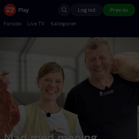
Log ind
Prøv nu
Forside
Live TV
Kategorier
Mad med mening