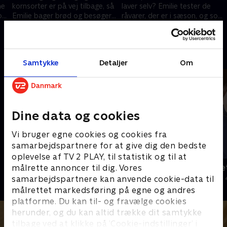
ne
kornsorter er på vej tilbage, så
laver selv? Emilie tester de
or
Emilie bager brød og besøger
råvarer, der er i sæson, og som
en slagter for at opleve det
nemt kan blive til et lækkert
20. april 2025 • 19 min
27. april 2025 • 18 min
gamle håndværk
måltid
Andre så også
Samtykke
Detaljer
Om
Dine data og cookies
Vi bruger egne cookies og cookies fra
samarbejdspartnere for at give dig den bedste
oplevelse af TV 2 PLAY, til statistik og til at
Mænd, mad & kærlighed
Jul på slott
målrette annoncer til dig. Vores
samarbejdspartnere kan anvende cookie-data til
Livsstil • 2 sæsoner
2020 • Livsstil •
målrettet markedsføring på egne og andres
platforme. Du kan til- og fravælge cookies
herunder, og du kan altid trække dit samtykke
tilbage ved at klikke på ’Cookie-indstillinger’ i