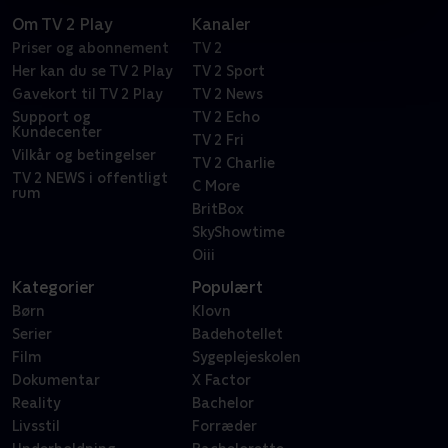
Om TV 2 Play
Kanaler
Priser og abonnement
TV 2
Her kan du se TV 2 Play
TV 2 Sport
Gavekort til TV 2 Play
TV 2 News
Support og
TV 2 Echo
Kundecenter
TV 2 Fri
Vilkår og betingelser
TV 2 Charlie
TV 2 NEWS i offentligt
C More
rum
BritBox
SkyShowtime
Oiii
Kategorier
Populært
Børn
Klovn
Serier
Badehotellet
Film
Sygeplejeskolen
Dokumentar
X Factor
Reality
Bachelor
Livsstil
Forræder