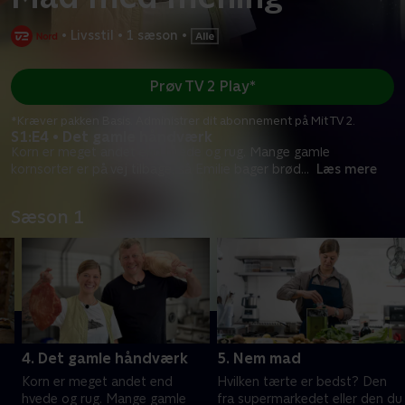
•
Livsstil
•
1 sæson
•
Prøv TV 2 Play*
*Kræver pakken Basis. Administrer dit abonnement på Mit TV 2.
S1:E4 • Det gamle håndværk
Korn er meget andet end hvede og rug. Mange gamle
kornsorter er på vej tilbage, så Emilie bager brød
...
Læs mere
Sæson 1
4. Det gamle håndværk
5. Nem mad
Korn er meget andet end
Hvilken tærte er bedst? Den
hvede og rug. Mange gamle
fra supermarkedet eller den du