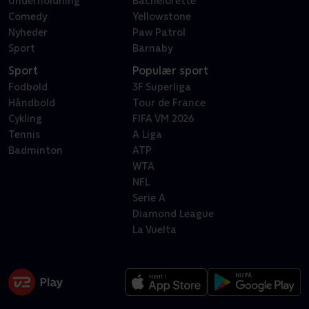
Underholdning
Bachelorette
Comedy
Yellowstone
Nyheder
Paw Patrol
Sport
Barnaby
Sport
Populær sport
Fodbold
3F Superliga
Håndbold
Tour de France
Cykling
FIFA VM 2026
Tennis
A Liga
Badminton
ATP
WTA
NFL
Serie A
Diamond League
La Vuelta