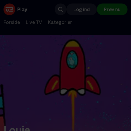
Log ind
Prøv nu
Forside
Live TV
Kategorier
Louie