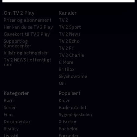
Om TV 2 Play
Kanaler
Priser og abonnement
TV 2
Her kan du se TV 2 Play
TV 2 Sport
Gavekort til TV 2 Play
TV 2 News
Support og
TV 2 Echo
Kundecenter
TV 2 Fri
Vilkår og betingelser
TV 2 Charlie
TV 2 NEWS i offentligt
C More
rum
BritBox
SkyShowtime
Oiii
Kategorier
Populært
Børn
Klovn
Serier
Badehotellet
Film
Sygeplejeskolen
Dokumentar
X Factor
Reality
Bachelor
Livsstil
Forræder