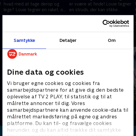
!
hvad med at tage derop og
er svære at finde! Louie tegner
lege? Louie tegner en raket, og
en struds, der kan stikke
Louie og Yoko rejser en tur til
hovedet i sandet. Den kan
30. januar 2021 • 6 min
30. januar 2021 • 6 min
månen.
nemt finde marmorkuglerne.
Andre så også
Samtykke
Detaljer
Om
Dine data og cookies
Vi bruger egne cookies og cookies fra
samarbejdspartnere for at give dig den bedste
oplevelse af TV 2 PLAY, til statistik og til at
målrette annoncer til dig. Vores
Byens Helte - alt om køretøjer
Kiwi & Strit
samarbejdspartnere kan anvende cookie-data til
Børneserier • 1 sæsoner
Børneserier • 3
målrettet markedsføring på egne og andres
platforme. Du kan til- og fravælge cookies
herunder, og du kan altid trække dit samtykke