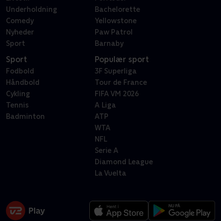
Underholdning
Bachelorette
Comedy
Yellowstone
Nyheder
Paw Patrol
Sport
Barnaby
Sport
Populær sport
Fodbold
3F Superliga
Håndbold
Tour de France
Cykling
FIFA VM 2026
Tennis
A Liga
Badminton
ATP
WTA
NFL
Serie A
Diamond League
La Vuelta