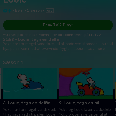
•
Børn
•
1 sæson
•
Prøv TV 2 Play*
*Kræver pakken Basis. Administrer dit abonnement på Mit TV 2.
S1:E8 • Louie, tegn en delfin
Yoko har for meget vandskræk til at bade ved stranden. Louie vil
hjælpe sin ven med at overvinde frygten. Louie
...
Læs mere
Sæson 1
8. Louie, tegn en delfin
9. Louie, tegn en bil
Yoko har for meget vandskræk
Yoko og Louie laver væddeløb.
til at bade ved stranden. Louie
Yoko bruger sine vinger til at