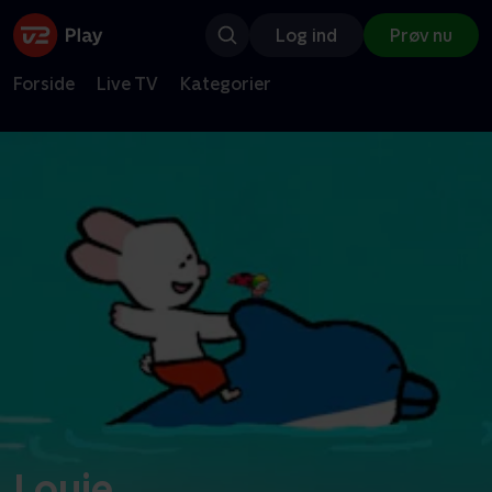
Log ind
Prøv nu
Forside
Live TV
Kategorier
Louie