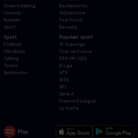
Underholdning
Bachelorette
Comedy
Yellowstone
Nyheder
Paw Patrol
Sport
Barnaby
Sport
Populær sport
Fodbold
3F Superliga
Håndbold
Tour de France
Cykling
FIFA VM 2026
Tennis
A Liga
Badminton
ATP
WTA
NFL
Serie A
Diamond League
La Vuelta