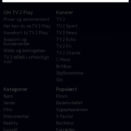
Om TV 2 Play
Kanaler
Priser og abonnement
TV 2
Her kan du se TV 2 Play
TV 2 Sport
Gavekort til TV 2 Play
TV 2 News
Support og
TV 2 Echo
Kundecenter
TV 2 Fri
Vilkår og betingelser
TV 2 Charlie
TV 2 NEWS i offentligt
C More
rum
BritBox
SkyShowtime
Oiii
Kategorier
Populært
Børn
Klovn
Serier
Badehotellet
Film
Sygeplejeskolen
Dokumentar
X Factor
Reality
Bachelor
Livsstil
Forræder