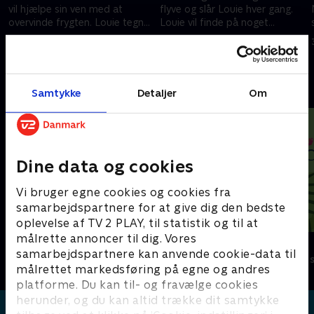
vil hjælpe sin ven med at
flyve og slår Louie hver gang.
overvinde frygten. Louie tegner
Louie vil finde på noget
en delfin.
hurtigere og tegner en bil.
30. januar 2021 • 6 min
30. januar 2021 • 6 min
Andre så også
Samtykke
Detaljer
Om
Dine data og cookies
Vi bruger egne cookies og cookies fra
samarbejdspartnere for at give dig den bedste
oplevelse af TV 2 PLAY, til statistik og til at
målrette annoncer til dig. Vores
Miniteve: Aktiviteter
StoryZoo
samarbejdspartnere kan anvende cookie-data til
Børneserier • 1 sæsoner
Børneserier • 2
målrettet markedsføring på egne og andres
platforme. Du kan til- og fravælge cookies
herunder, og du kan altid trække dit samtykke