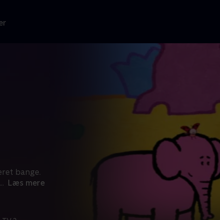
er
æret bange.
...
Læs mere