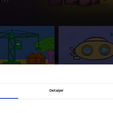
 TV 2.
e, tegn en kran
51. Louie, tegn en ubåd
Yoko har bygget en skøn
Louie og Yoko vil gerne se på
r æbletræet. Men æblerne
Louie tegner en ubåd, så de
le tiden ned og trommer på
komme tættere på fiskene. 
Detaljer
kke en larm! Hvad gør de?
Yoko opdager fisk i alle farv
ner en kran.
og størrelser.
2021 • 6 min
27. marts 2021 • 6 min