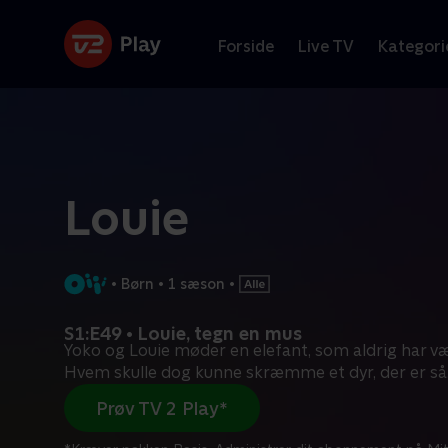
Forside
Live TV
Kategori
Louie
•
Børn
•
1 sæson
•
S1:E49 • Louie, tegn en mus
Yoko og Louie møder en elefant, som aldrig har v
Hvem skulle dog kunne skræmme et dyr, der er så
Prøv TV 2 Play*