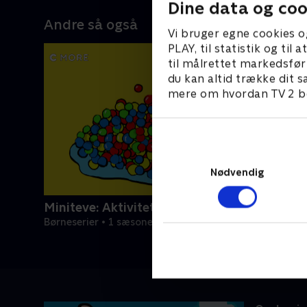
Dine data og coo
Andre så også
Vi bruger egne cookies o
PLAY, til statistik og ti
til målrettet markedsfør
du kan altid trække dit s
mere om hvordan TV 2 be
Nødvendig
Miniteve: Aktiviteter
Børneserier • 1 sæsoner