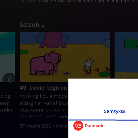
*Kræver pakken Basis. Administrer dit abonnement på Mit
Sæson 1
49. Louie, tegn en mus
50. Loui
ko og
Yoko og Louie møder en elefant, som
Louie og 
neen!
aldrig har været bange. Hvem skulle
hule unde
gynder
dog kunne skræmme et dyr, der er så
falder he
Samtykke
stort som den? Louie tegner en mus.
taget. Si
Louie teg
27. marts 2021 • 6 min
27. marts 