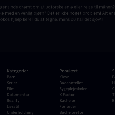
gensinde drømt om at udforske en ø eller rejse til månen?
kke med en venlig bjørn? Det er ikke noget problem! Alt 
Yokos hjælp lærer du at tegne, mens du har det sjovt!
Kategorier
Populært
S
Børn
Klovn
F
Serier
Badehotellet
H
Film
Sygeplejeskolen
C
Dokumentar
X Factor
T
Reality
Bachelor
B
Livsstil
Forræder
Underholdning
Bachelorette