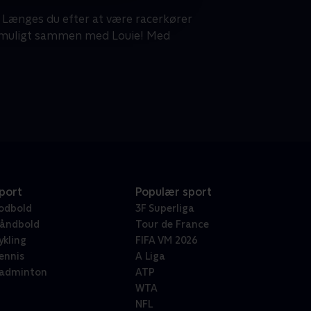
 Længes du efter at være racerkører
er muligt sammen med Louie! Med
port
Populær sport
odbold
3F Superliga
åndbold
Tour de France
ykling
FIFA VM 2026
ennis
A Liga
adminton
ATP
WTA
NFL