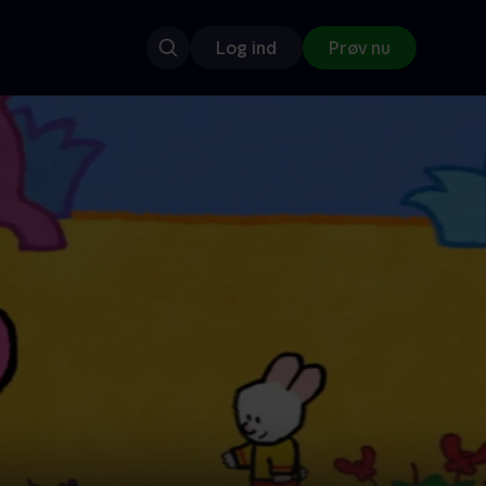
Log ind
Prøv nu