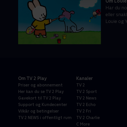
Om Louie
Har du no
eller sna
Louie og 
Om TV 2 Play
Kanaler
Priser og abonnement
TV 2
Her kan du se TV 2 Play
TV 2 Sport
Gavekort til TV 2 Play
TV 2 News
Support og Kundecenter
TV 2 Echo
Vilkår og betingelser
TV 2 Fri
TV 2 NEWS i offentligt rum
TV 2 Charlie
C More