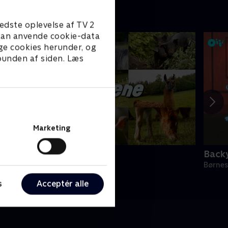
edste oplevelse af TV 2
e kan anvende cookie-data
ge cookies herunder, og
 bunden af siden. Læs
Marketing
iii-dyrene
Back
ørneserier • 1 sæsoner
Børnes
s
Acceptér alle