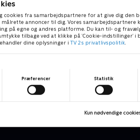
kies
g cookies fra samarbejdspartnere for at give dig den b
l at målrette annoncer til dig. Vores samarbejdspartner
ing på egne og andres platforme. Du kan til- og fravæl
amtykke tilbage ved at klikke på ’Cookie-indstillinger’ i
handler dine oplysninger i
TV 2s privatlivspolitik
.
Samtykkevalg
Præferencer
Statistik
StoryZoo
O
Børneserier • 2 sæsoner
B
Kun nødvendige cookie