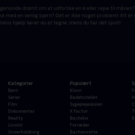
gensinde drømt om at udforske en ø eller rejse til månen?
kke med en venlig bjørn? Det er ikke noget problem! Alt 
Yokos hjælp lærer du at tegne, mens du har det sjovt!
Kategorier
Populært
S
Børn
Klovn
F
Serier
Badehotellet
H
Film
Sygeplejeskolen
C
Dokumentar
X Factor
T
Reality
Bachelor
B
Livsstil
Forræder
Underholdning
Bachelorette