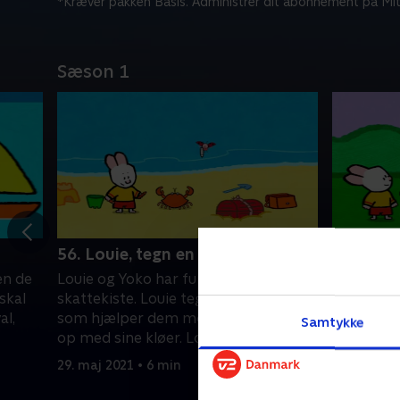
*Kræver pakken Basis. Administrer dit abonnement på Mit
Sæson 1
56. Louie, tegn en krabbe
57. Loui
en de
Louie og Yoko har fundet en
Louie og 
skal
skattekiste. Louie tegner en krabbe,
robot fra
al,
som hjælper dem med at lukke kisten
tilbage ti
Samtykke
op med sine kløer. Louie og Yoko
ufo, som 
finder nogle sjove skatte!
komme h
29. maj 2021 • 6 min
29. maj 20