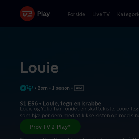
Forside
Live TV
Kategori
Louie
•
Børn
•
1 sæson
•
S1:E56 • Louie, tegn en krabbe
Louie og Yoko har fundet en skattekiste. Louie te
som hjælper dem med at lukke kisten op med sin
Prøv TV 2 Play*