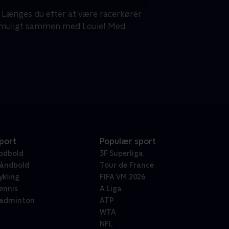
 Længes du efter at være racerkører
er muligt sammen med Louie! Med
port
Populær sport
odbold
3F Superliga
åndbold
Tour de France
ykling
FIFA VM 2026
ennis
A Liga
adminton
ATP
WTA
NFL