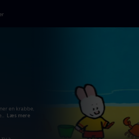
er
gner en krabbe,
e
...
Læs mere