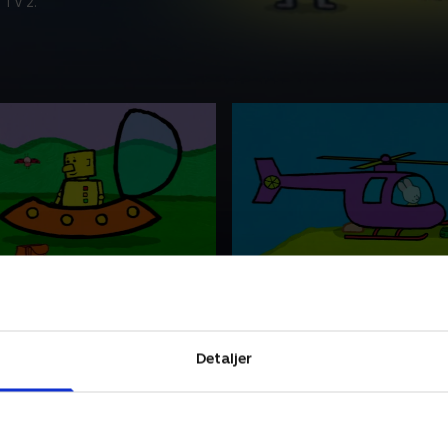
 TV 2.
e, tegn en ufo
58. Louie, tegn en heliko
Yoko møder Robert, en
Louie vil gerne op på toppe
 rummet, som gerne vil
bjerget. Louie tegner en hel
l sin planet. Louie tegner en
som skal flyve ham og Yoko
Detaljer
skal hjælpe ham med at
bjergtoppen. Wow! De beun
jem.
fantastiske udsigt!
21 • 6 min
29. maj 2021 • 6 min