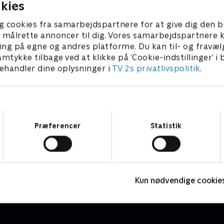
kies
g cookies fra samarbejdspartnere for at give dig den b
l at målrette annoncer til dig. Vores samarbejdspartner
ing på egne og andres platforme. Du kan til- og fravæl
amtykke tilbage ved at klikke på ’Cookie-indstillinger’ i
handler dine oplysninger i
TV 2s privatlivspolitik
.
Samtykkevalg
Præferencer
Statistik
Miniteve: Aktiviteter
O
Børneserier • 1 sæsoner
B
Kun nødvendige cookie