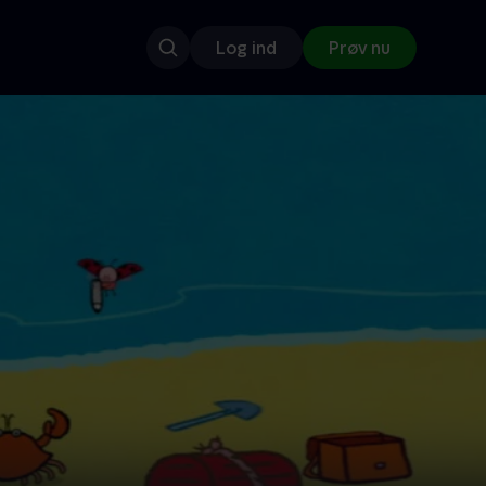
Log ind
Prøv nu