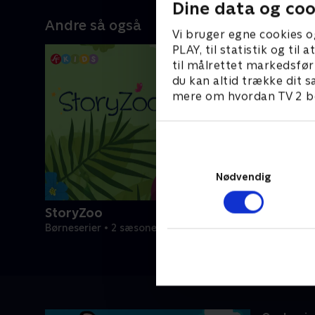
Dine data og coo
Andre så også
Vi bruger egne cookies o
PLAY, til statistik og ti
til målrettet markedsfør
du kan altid trække dit s
mere om hvordan TV 2 be
Nødvendig
StoryZoo
Børneserier • 2 sæsoner