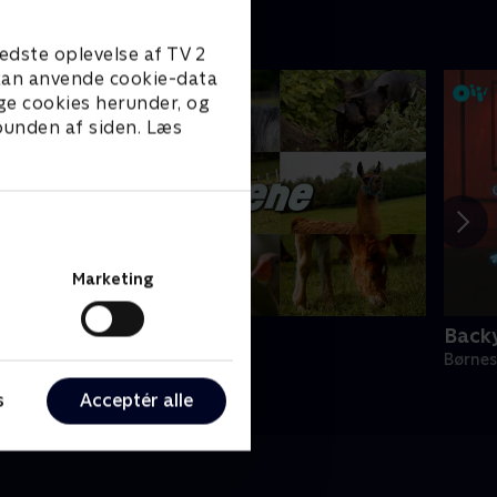
edste oplevelse af TV 2
e kan anvende cookie-data
ge cookies herunder, og
 bunden af siden. Læs
Marketing
iii-dyrene
Back
ørneserier • 1 sæsoner
Børnes
s
Acceptér alle