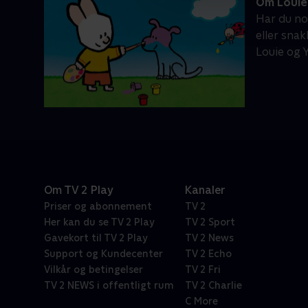
Om Louie
Har du no
eller sna
Louie og 
Om TV 2 Play
Kanaler
Priser og abonnement
TV 2
Her kan du se TV 2 Play
TV 2 Sport
Gavekort til TV 2 Play
TV 2 News
Support og Kundecenter
TV 2 Echo
Vilkår og betingelser
TV 2 Fri
TV 2 NEWS i offentligt rum
TV 2 Charlie
C More