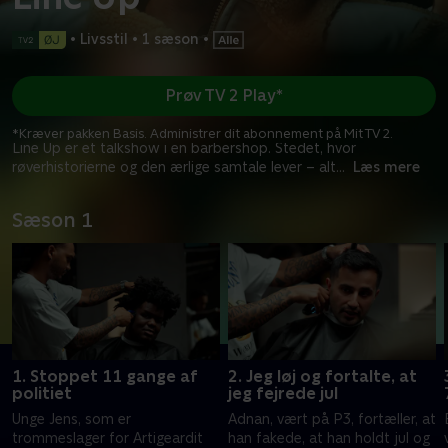
•
Livsstil
•
1 sæson
•
Prøv TV 2 Play*
*Kræver pakken Basis. Administrer dit abonnement på Mit TV 2.
Line Up er et talkshow i en barbershop. Stedet, hvor
røverhistorierne og den ærlige samtale lever – alt
...
Læs mere
Sæson 1
1. Stoppet 11 gange af
2. Jeg løj og fortalte, at
politiet
jeg fejrede jul
Unge Jens, som er
Adnan, vært på P3, fortæller, at
trommeslager for Artigeardit
han fakede, at han holdt jul og