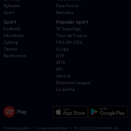
Nyheder
Paw Patrol
Sport
Barnaby
Sport
Populær sport
Fodbold
3F Superliga
Håndbold
Tour de France
Cykling
FIFA VM 2026
Tennis
A Liga
Badminton
ATP
WTA
NFL
Serie A
Diamond League
La Vuelta
Privatlivspolitik
Cookie-indstillinger
©
2026
TV 2 DANMARK A/S