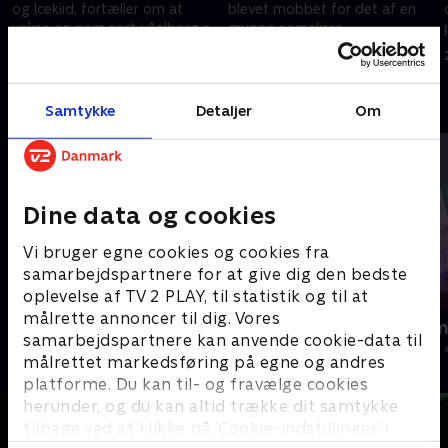
og Icekiid, fortæller om at
blevet mobbet for det af en
vokse op som sort i Aalborg og
gruppe somaliere. .
blive stoppet af politiet 11
28. august 2024 • 14 min
28. august 2024 • 13 min
gange på en måned
Andre så også
Samtykke
Detaljer
Om
Dine data og cookies
Vi bruger egne cookies og cookies fra
samarbejdspartnere for at give dig den bedste
oplevelse af TV 2 PLAY, til statistik og til at
målrette annoncer til dig. Vores
Jul på slottet - Warwick
Julelys for m
samarbejdspartnere kan anvende cookie-data til
2020 • Livsstil • 46 min
2022 • Livsstil •
målrettet markedsføring på egne og andres
platforme. Du kan til- og fravælge cookies
herunder, og du kan altid trække dit samtykke
tilbage ved at klikke på ’Cookie-indstillinger’ i