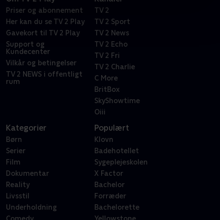
Priser og abonnement
TV 2
Her kan du se TV 2 Play
TV 2 Sport
Gavekort til TV 2 Play
TV 2 News
Support og
TV 2 Echo
Kundecenter
TV 2 Fri
Vilkår og betingelser
TV 2 Charlie
TV 2 NEWS i offentligt
C More
rum
BritBox
SkyShowtime
Oiii
Kategorier
Populært
Børn
Klovn
Serier
Badehotellet
Film
Sygeplejeskolen
Dokumentar
X Factor
Reality
Bachelor
Livsstil
Forræder
Underholdning
Bachelorette
Comedy
Yellowstone