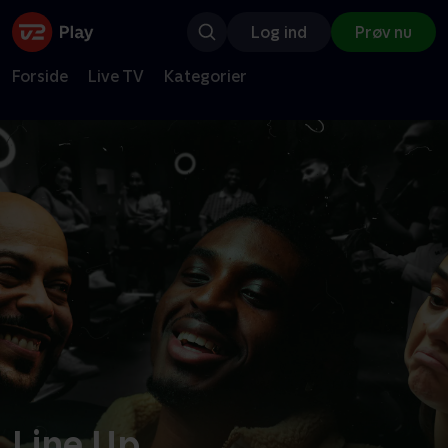
Log ind
Prøv nu
Forside
Live TV
Kategorier
Line Up