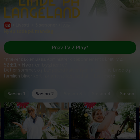
•
Livsstil
•
5 sæsoner
•
Ny episode på mandag
Prøv TV 2 Play*
*Kræver pakken Basis. Administrer dit abonnement på Mit TV 2.
S2:E1 • Hvor er bygherre?
Det er sommer, og Langeland kalder igen. Men Sofie Linde og
familien bliver kort før afrejse lagt ned af
...
Læs mere
Sæson 1
Sæson 2
Sæson 3
Sæson 4
Sæson 5