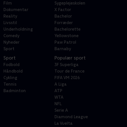
Film
Sygeplejeskolen
Dokumentar
X Factor
Reality
Bachelor
Livsstil
Forræder
Underholdning
Bachelorette
Comedy
Yellowstone
Nyheder
Paw Patrol
Sport
Barnaby
Sport
Populær sport
Fodbold
3F Superliga
Håndbold
Tour de France
Cykling
FIFA VM 2026
Tennis
A Liga
Badminton
ATP
WTA
NFL
Serie A
Diamond League
La Vuelta