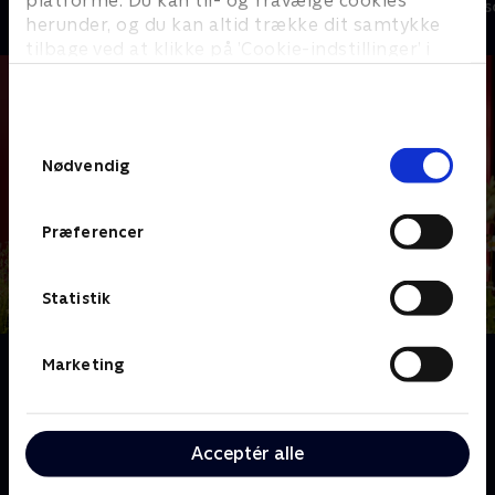
platforme. Du kan til- og fravælge cookies
Livsstil • 18 sæ
herunder, og du kan altid trække dit samtykke
tilbage ved at klikke på ’Cookie-indstillinger’ i
bunden af siden. Læs mere om hvordan TV 2
behandler dine oplysninger i
TV 2s privatlivspolitik
.
Samtykkevalg
Nødvendig
Præferencer
Statistik
Om Linde på Langeland
Marketing
Sofie Linde og familien har forelsket sig i et gammelt
spøgelseshus på Langeland og rykker hele familien
med til øen. Med hjælp fra sine trofaste
Acceptér alle
håndværkere, tvillingerne Anders og Philip, vil Sofie