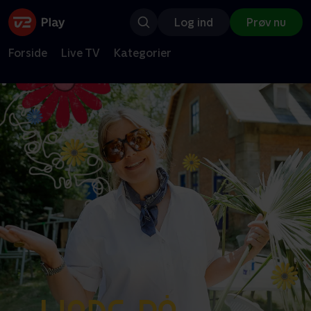
Log ind
Prøv nu
Forside
Live TV
Kategorier