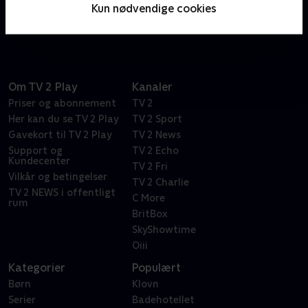
Linde forvandle det faldefærdige hus til en drøm af
Kun nødvendige cookies
et sommerhus.
Om TV 2 Play
Kanaler
Priser og abonnement
TV 2
Her kan du se TV 2 Play
TV 2 Sport
Gavekort til TV 2 Play
TV 2 News
Support og
TV 2 Echo
Kundecenter
TV 2 Fri
Vilkår og betingelser
TV 2 Charlie
TV 2 NEWS i offentligt
C More
rum
BritBox
SkyShowtime
Oiii
Kategorier
Populært
Børn
Klovn
Serier
Badehotellet