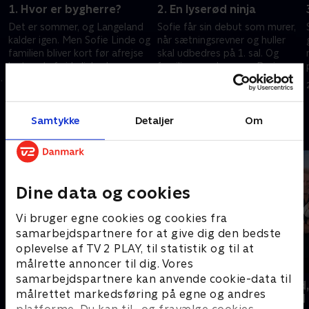
1. Hvor er bygherre?
2. En lyserød ninja
Det er sommer, og Langeland
Sofie får sin debut som murer,
kalder igen. Men Sofie Linde og
når sætningsrevner og huller
familien bliver kort før afrejse
skal udbedres på 1. sal. Og
lagt ned af virkeligheden. .
familiens gode murer Boris er
imponeret over Sofies
6. april 2023 • 29 min
13. april 2023 • 28 min
spartelevner
Samtykke
Detaljer
Om
Andre så også
Dine data og cookies
Vi bruger egne cookies og cookies fra
samarbejdspartnere for at give dig den bedste
oplevelse af TV 2 PLAY, til statistik og til at
målrette annoncer til dig. Vores
samarbejdspartnere kan anvende cookie-data til
Helt sort
Beliggenhed,
målrettet markedsføring på egne og andres
beliggenhed
Livsstil • 7 sæsoner