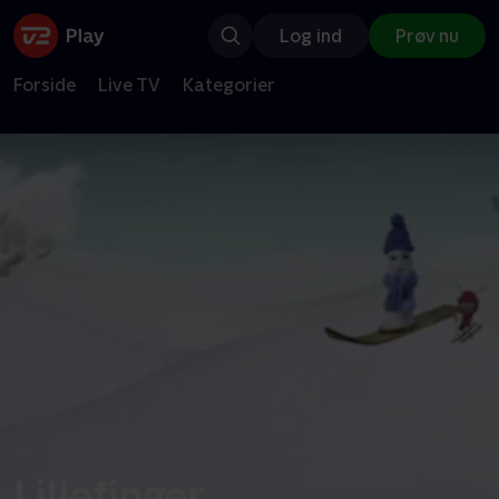
Log ind
Prøv nu
Forside
Live TV
Kategorier
Lillefinger