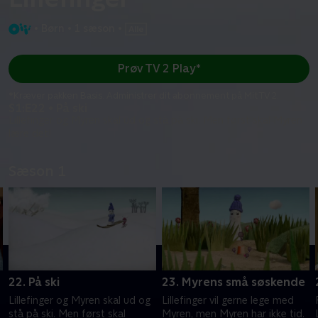
•
Børn
•
1 sæson
•
Prøv TV 2 Play*
*Kræver pakken Basis. Administrer dit abonnement på Mit TV 2.
S1:E22 • På ski
Lillefinger og Myren skal ud og stå på ski. Men først skal Myren
lære det!
Sæson 1
22. På ski
23. Myrens små søskende
Lillefinger og Myren skal ud og
Lillefinger vil gerne lege med
stå på ski. Men først skal
Myren, men Myren har ikke tid.