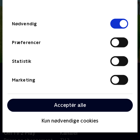
behandler dine oplysninger i
TV 2s privatlivspolitik
.
Samtykkevalg
Nødvendig
Præferencer
Statistik
Om Lillefinger
Lillefinger og Myren er bedste venner, men det er
Marketing
ikke altid nemt at være venner med nogen, for
hvordan bliver man enige, når man bare gerne selv vil
bestemme?
Acceptér alle
Kun nødvendige cookies
Om TV 2 Play
Kanaler