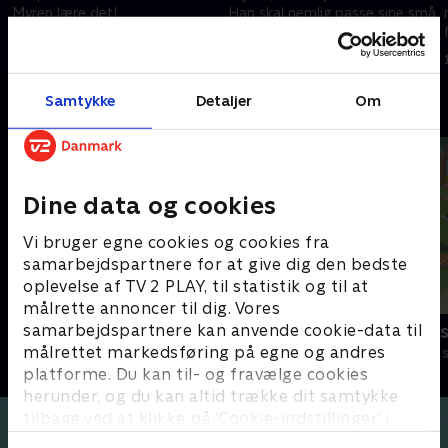
Myren lære det!
Han skal nemlig passe sine små
søskende.
1. december 2020 • 4 min
1. december 2020 • 5 min
Samtykke
Detaljer
Om
Andre så også
Dine data og cookies
Vi bruger egne cookies og cookies fra
samarbejdspartnere for at give dig den bedste
oplevelse af TV 2 PLAY, til statistik og til at
målrette annoncer til dig. Vores
samarbejdspartnere kan anvende cookie-data til
Stor & Lille
Lille prinses
målrettet markedsføring på egne og andres
Børneserier • 1 sæsoner
Børneserier • 3
platforme. Du kan til- og fravælge cookies
herunder, og du kan altid trække dit samtykke
tilbage ved at klikke på ’Cookie-indstillinger’ i
bunden af siden. Læs mere om hvordan TV 2