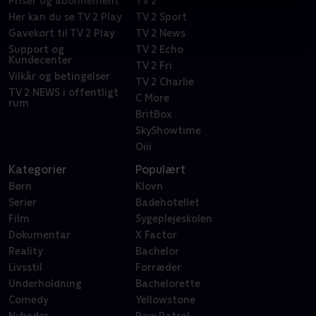
Priser og abonnement
TV 2
Her kan du se TV 2 Play
TV 2 Sport
Gavekort til TV 2 Play
TV 2 News
Support og
TV 2 Echo
Kundecenter
TV 2 Fri
Vilkår og betingelser
TV 2 Charlie
TV 2 NEWS i offentligt
C More
rum
BritBox
SkyShowtime
Oiii
Kategorier
Populært
Børn
Klovn
Serier
Badehotellet
Film
Sygeplejeskolen
Dokumentar
X Factor
Reality
Bachelor
Livsstil
Forræder
Underholdning
Bachelorette
Comedy
Yellowstone