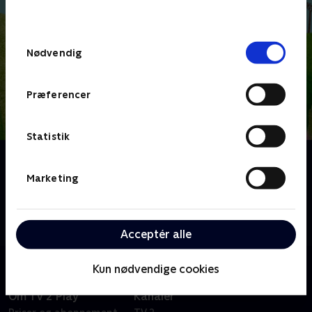
behandler dine oplysninger i
TV 2s privatlivspolitik
.
Samtykkevalg
Nødvendig
Præferencer
Statistik
Om Lillefinger
Lillefinger og Myren er bedste venner, men det er
Marketing
ikke altid nemt at være venner med nogen, for
hvordan bliver man enige, når man bare gerne selv vil
bestemme?
Acceptér alle
Kun nødvendige cookies
Om TV 2 Play
Kanaler