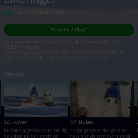
•
Børn
•
1 sæson
•
Prøv TV 2 Play*
*Kræver pakken Basis. Administrer dit abonnement på Mit TV 2.
S1:E26 • Havet
Far har bygget balkonen færdig og sidder på den og skriver
digte. Han giver Lillefinger lov til at gå en tur til havet.
Sæson 1
26. Havet
27. Hulen
Far har bygget balkonen færdig
Nogle gange er det godt at
og sidder på den og skriver
have en hule sammen med sin