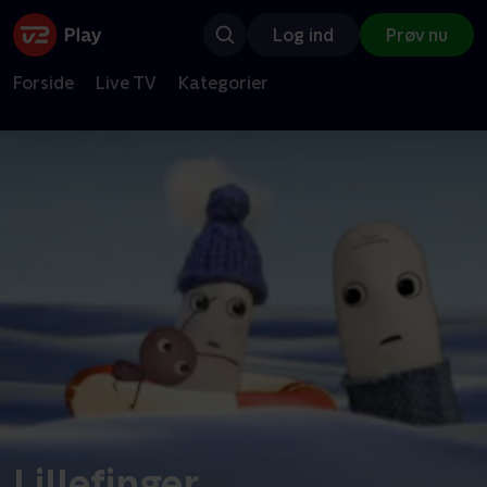
Log ind
Prøv nu
Forside
Live TV
Kategorier
Lillefinger