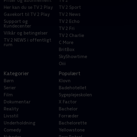
Priser og abonnement
TV 2
Her kan du se TV 2 Play
TV 2 Sport
Gavekort til TV 2 Play
TV 2 News
Support og
TV 2 Echo
Kundecenter
TV 2 Fri
Vilkår og betingelser
TV 2 Charlie
TV 2 NEWS i offentligt
C More
rum
BritBox
SkyShowtime
Oiii
Kategorier
Populært
Børn
Klovn
Serier
Badehotellet
Film
Sygeplejeskolen
Dokumentar
X Factor
Reality
Bachelor
Livsstil
Forræder
Underholdning
Bachelorette
Comedy
Yellowstone