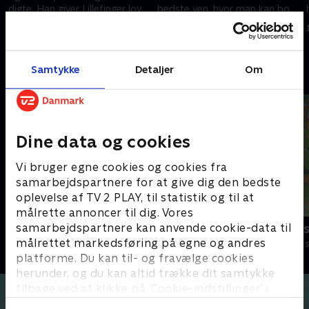
digte. Han giver Lillefinger lov
bedste ven, hvor man kan bo,
til at gå en tur til havet.
helt uden nogen voksne.
1. december 2020 • 5 min
1. december 2020 • 4 min
Samtykke
Detaljer
Om
Andre så også
Dine data og cookies
Vi bruger egne cookies og cookies fra
samarbejdspartnere for at give dig den bedste
oplevelse af TV 2 PLAY, til statistik og til at
målrette annoncer til dig. Vores
samarbejdspartnere kan anvende cookie-data til
Stor & Lille
Lille prinses
målrettet markedsføring på egne og andres
Børneserier • 1 sæsoner
Børneserier • 3
platforme. Du kan til- og fravælge cookies
herunder, og du kan altid trække dit samtykke
tilbage ved at klikke på ’Cookie-indstillinger’ i
bunden af siden. Læs mere om hvordan TV 2