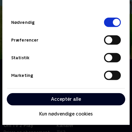
behandler dine oplysninger i
TV 2s privatlivspolitik
.
Samtykkevalg
Nødvendig
Præferencer
Statistik
Om Lillefinger
Lillefinger og Myren er bedste venner, men det er
Marketing
ikke altid nemt at være venner med nogen, for
hvordan bliver man enige, når man bare gerne selv vil
bestemme?
Acceptér alle
Kun nødvendige cookies
Om TV 2 Play
Kanaler