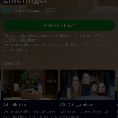
•
Børn
•
1 sæson
•
Prøv TV 2 Play*
*Kræver pakken Basis. Administrer dit abonnement på Mit TV 2.
S1:E44 • Lillebror
Det er ikke altid nemt at være den lille. Heller ikke, når der skal
pyntes juletræ.
Sæson 1
44. Lillebror
45. Det gamle år
Det er ikke altid nemt at være
Lillefinger inviterer Myren til
den lille. Heller ikke, når der skal
nytårsaften.