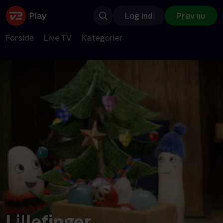
Log ind
Prøv nu
Forside
Live TV
Kategorier
Lillefinger