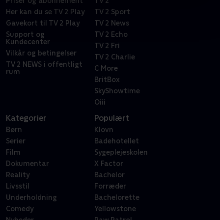
Priser og abonnement
TV 2
Her kan du se TV 2 Play
TV 2 Sport
Gavekort til TV 2 Play
TV 2 News
Support og
TV 2 Echo
Kundecenter
TV 2 Fri
Vilkår og betingelser
TV 2 Charlie
TV 2 NEWS i offentligt
C More
rum
BritBox
SkyShowtime
Oiii
Kategorier
Populært
Børn
Klovn
Serier
Badehotellet
Film
Sygeplejeskolen
Dokumentar
X Factor
Reality
Bachelor
Livsstil
Forræder
Underholdning
Bachelorette
Comedy
Yellowstone