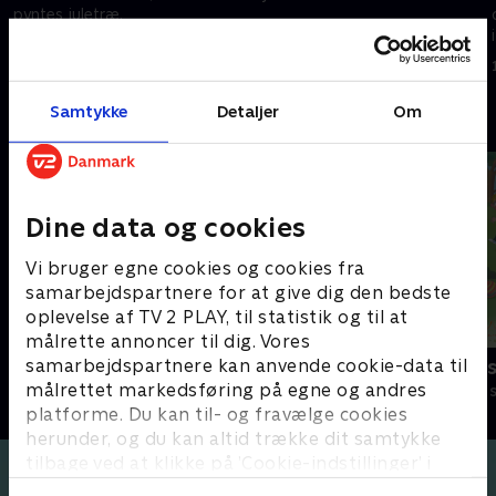
pyntes juletræ.
1. december 2020 • 5 min
1. december 2020 • 4 min
Samtykke
Detaljer
Om
Andre så også
Dine data og cookies
Vi bruger egne cookies og cookies fra
samarbejdspartnere for at give dig den bedste
oplevelse af TV 2 PLAY, til statistik og til at
målrette annoncer til dig. Vores
samarbejdspartnere kan anvende cookie-data til
Stor & Lille
Lille prinses
målrettet markedsføring på egne og andres
Børneserier • 1 sæsoner
Børneserier • 3
platforme. Du kan til- og fravælge cookies
herunder, og du kan altid trække dit samtykke
tilbage ved at klikke på ’Cookie-indstillinger’ i
bunden af siden. Læs mere om hvordan TV 2