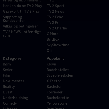
Priser og abonnement
TV 2
Her kan du se TV 2 Play
TV 2 Sport
Gavekort til TV 2 Play
TV 2 News
Support og
TV 2 Echo
Kundecenter
TV 2 Fri
Vilkår og betingelser
TV 2 Charlie
TV 2 NEWS i offentligt
C More
rum
BritBox
SkyShowtime
Oiii
Kategorier
Populært
Børn
Klovn
Serier
Badehotellet
Film
Sygeplejeskolen
Dokumentar
X Factor
Reality
Bachelor
Livsstil
Forræder
Underholdning
Bachelorette
Comedy
Yellowstone