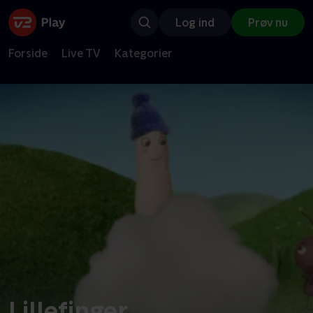
Log ind
Prøv nu
Forside
Live TV
Kategorier
Lillefinger