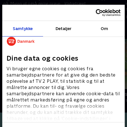
på. Myren vil også gerne prøve.
klatretræet
1. december 2020 • 5 min
4. januar 2021 • 4 min
Samtykke
Detaljer
Om
Andre så også
Dine data og cookies
Vi bruger egne cookies og cookies fra
samarbejdspartnere for at give dig den bedste
oplevelse af TV 2 PLAY, til statistik og til at
målrette annoncer til dig. Vores
samarbejdspartnere kan anvende cookie-data til
Stor & Lille
Lille prinses
målrettet markedsføring på egne og andres
Børneserier • 1 sæsoner
Børneserier • 3
platforme. Du kan til- og fravælge cookies
herunder, og du kan altid trække dit samtykke
tilbage ved at klikke på ’Cookie-indstillinger’ i
bunden af siden. Læs mere om hvordan TV 2