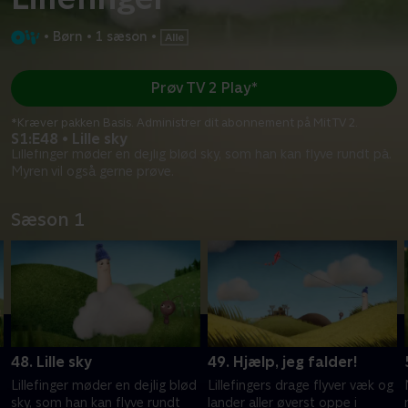
•
Børn
•
1 sæson
•
Prøv TV 2 Play*
*Kræver pakken Basis. Administrer dit abonnement på Mit TV 2.
S1:E48 • Lille sky
Lillefinger møder en dejlig blød sky, som han kan flyve rundt på.
Myren vil også gerne prøve.
Sæson 1
48. Lille sky
49. Hjælp, jeg falder!
Lillefinger møder en dejlig blød
Lillefingers drage flyver væk og
sky, som han kan flyve rundt
lander aller øverst oppe i