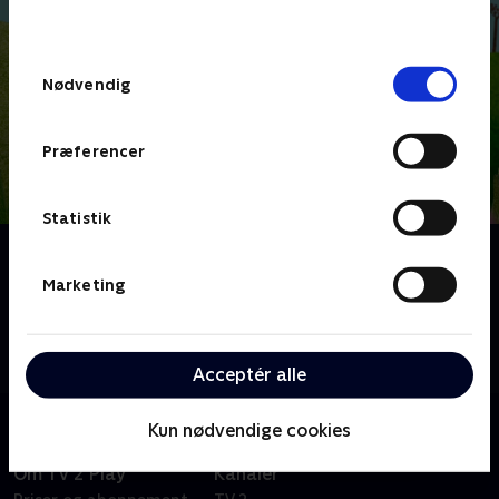
behandler dine oplysninger i
TV 2s privatlivspolitik
.
Samtykkevalg
Nødvendig
Præferencer
Statistik
Om Lillefinger
Lillefinger og Myren er bedste venner, men det er
Marketing
ikke altid nemt at være venner med nogen, for
hvordan bliver man enige, når man bare gerne selv vil
bestemme?
Acceptér alle
Kun nødvendige cookies
Om TV 2 Play
Kanaler