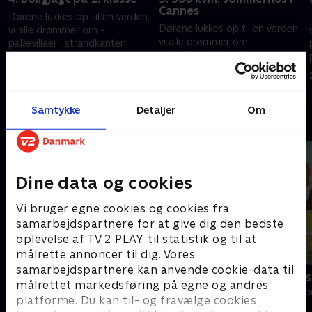
Cannes
Dørene lukkes op til en verden,
Dørene lukkes op til en verden,
vi alle drømmer om -
vi alle drømmer om -
palævillaer i strandkanten,
palævillaer i strandkanten,
penthouselejligheder,
penthouselejligheder,
landejendomme med egen sø
18. april 2007 • 25 min
landejendomme med egen sø
og park og sommerboliger i
25. april 2007 • 24 min
og park og sommerboliger i
sydens sol med udsigt til det
sydens sol med udsigt til det
Samtykke
Detaljer
Om
azurblå middelhav.
Andre så også
azurblå middelhav.
Dine data og cookies
Vi bruger egne cookies og cookies fra
samarbejdspartnere for at give dig den bedste
oplevelse af TV 2 PLAY, til statistik og til at
målrette annoncer til dig. Vores
samarbejdspartnere kan anvende cookie-data til
Loppe Deluxe
Sommer til s
målrettet markedsføring på egne og andres
Livsstil • 5 sæsoner
Livsstil • 2 sæs
platforme. Du kan til- og fravælge cookies