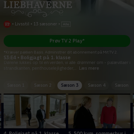
•
Livsstil
•
13 sæsoner
•
Prøv TV 2 Play*
*Kræver pakken Basis. Administrer dit abonnement på Mit TV 2.
S3:E4 • Boligjagt på 1. klasse
Dørene lukkes op til en verden, vi alle drømmer om - palævillaer i
strandkanten, penthouselejligheder,
...
Læs mere
Sæson 1
Sæson 2
Sæson 3
Sæson 4
Sæson 5
4. Boligjagt på 1. klasse
5. 500 kvm. sommerhus i