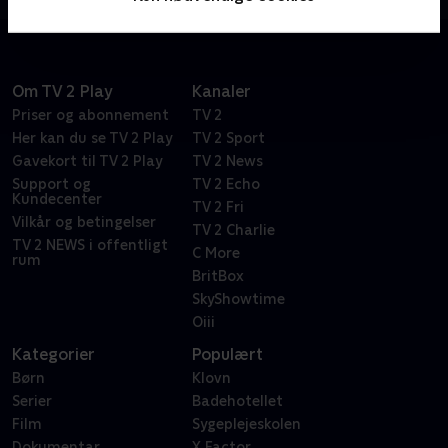
som kunder - og det er ikke altid lige let at gøre dem
tilfredse!
Om TV 2 Play
Kanaler
Priser og abonnement
TV 2
Her kan du se TV 2 Play
TV 2 Sport
Gavekort til TV 2 Play
TV 2 News
Support og
TV 2 Echo
Kundecenter
TV 2 Fri
Vilkår og betingelser
TV 2 Charlie
TV 2 NEWS i offentligt
C More
rum
BritBox
SkyShowtime
Oiii
Kategorier
Populært
Børn
Klovn
Serier
Badehotellet
Film
Sygeplejeskolen
Dokumentar
X Factor