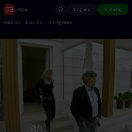
Log ind
Prøv nu
Forside
Live TV
Kategorier