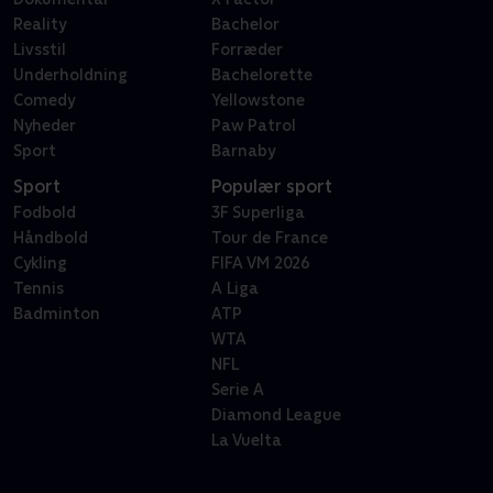
Reality
Bachelor
Livsstil
Forræder
Underholdning
Bachelorette
Comedy
Yellowstone
Nyheder
Paw Patrol
Sport
Barnaby
Sport
Populær sport
Fodbold
3F Superliga
Håndbold
Tour de France
Cykling
FIFA VM 2026
Tennis
A Liga
Badminton
ATP
WTA
NFL
Serie A
Diamond League
La Vuelta