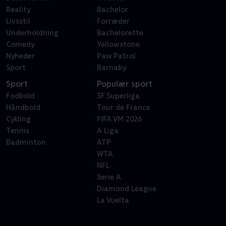
Reality
Bachelor
Livsstil
Forræder
Underholdning
Bachelorette
Comedy
Yellowstone
Nyheder
Paw Patrol
Sport
Barnaby
Sport
Populær sport
Fodbold
3F Superliga
Håndbold
Tour de France
Cykling
FIFA VM 2026
Tennis
A Liga
Badminton
ATP
WTA
NFL
Serie A
Diamond League
La Vuelta