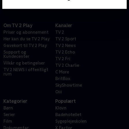
som kunder - og det er ikke altid lige let at gøre dem
tilfredse!
Om TV 2 Play
Kanaler
Priser og abonnement
TV 2
Her kan du se TV 2 Play
TV 2 Sport
Gavekort til TV 2 Play
TV 2 News
Support og
TV 2 Echo
Kundecenter
TV 2 Fri
Vilkår og betingelser
TV 2 Charlie
TV 2 NEWS i offentligt
C More
rum
BritBox
SkyShowtime
Oiii
Kategorier
Populært
Børn
Klovn
Serier
Badehotellet
Film
Sygeplejeskolen
Dokumentar
X Factor