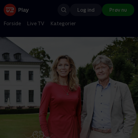
Log ind
Prøv nu
Forside
Live TV
Kategorier