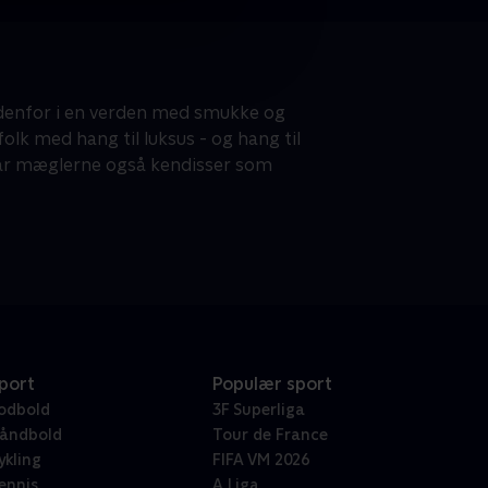
ndenfor i en verden med smukke og
k med hang til luksus - og hang til
 får mæglerne også kendisser som
port
Populær sport
odbold
3F Superliga
åndbold
Tour de France
ykling
FIFA VM 2026
ennis
A Liga