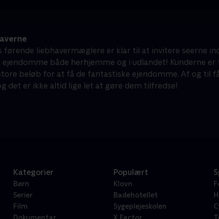
averne
førende liebhavermæglere er klar til at invitere seerne i
e ejendomme både herhjemme og i udlandet! Kunderne er fol
store beløb for at få de fantastiske ejendomme. Af og til
g det er ikke altid lige let at gøre dem tilfredse!
Kategorier
Populært
S
Børn
Klovn
F
Serier
Badehotellet
H
Film
Sygeplejeskolen
C
Dokumentar
X Factor
T