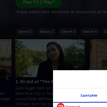
Prøv TV 2 Play*
*Kræver pakken Basis. Administrer dit abonnement på Mit
Sæson 1
Sæson 2
Sæson 3
Sæson 4
S
1. En bid af "The Big Apple"
2. Gang 
r
Som noget helt nyt er vi rykket til
Jan Fog sk
els
New York City. Vi følger den smukke,
rækkehus 
Samtykke
 sælge
succesfulde liebhavermægler Bettina
af det ga
Schriver, som har boet og arbejdet på
Bettina Sc