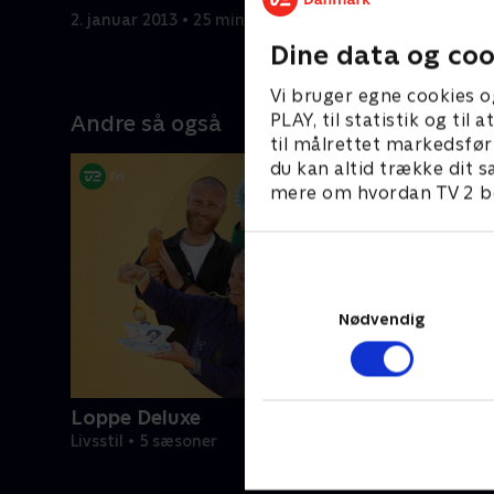
n skal
Manhattan de sidste 10 år. Bettina
forretnin
2. januar 2013 • 25 min
9. januar 2
es
har en fortid som model og
med den 
Dine data og coo
en, en
ejendomsmægler i Århus. Hjemme i
Laila Køj,
adig i
Danmark viser Pernille Sams én af
lejlighed 
Vi bruger egne cookies o
os Ulla
Nordsjællands flotteste og mest
velhavend
PLAY, til statistik og ti
Andre så også
luksuriøse villaer frem til en travl
viser et 
til målrettet markedsfør
restauratørfamilie med mange børn.
Nordsjæll
du kan altid trække dit s
Og Jan Fog er hjemme hos hele
er lige v
mere om hvordan TV 2 be
Danmarks rockmama Sanne
fødselsdag
Salomonsen for at berolige hende
med, at salget af hendes fantastiske
Charlottenlund-villa skrider
planmæssigt frem.
Nødvendig
Loppe Deluxe
Livsstil • 5 sæsoner