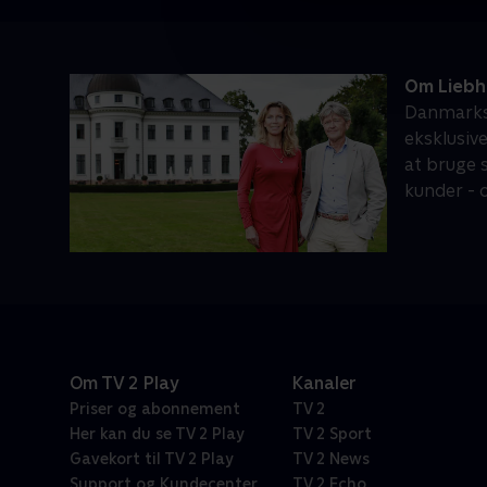
Om Liebh
Danmarks 
eksklusiv
at bruge 
kunder - o
Om TV 2 Play
Kanaler
Priser og abonnement
TV 2
Her kan du se TV 2 Play
TV 2 Sport
Gavekort til TV 2 Play
TV 2 News
Support og Kundecenter
TV 2 Echo