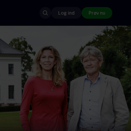
Log ind
Prøv nu