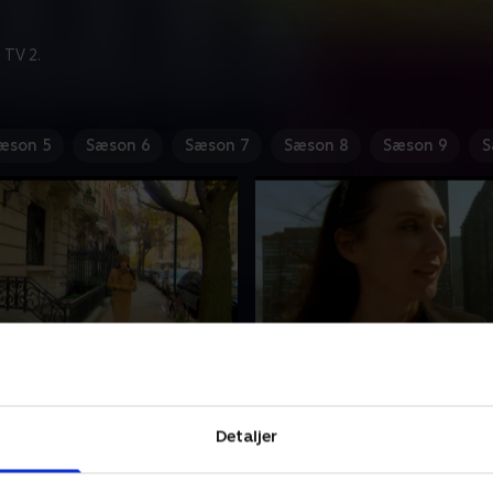
 TV 2.
æson 5
Sæson 6
Sæson 7
Sæson 8
Sæson 9
S
i forretningen
3. Nyt hjem til Malena B
al vurdere et fantastisk
Pernille Sams er taget hele v
på Holmen, som er en del
Odense for at vurdere, hvad
Detaljer
mle bådeværft fra 1867.
selv betegner som Odenses 
hriver har gang i
hus! Bettina Schriver viser e