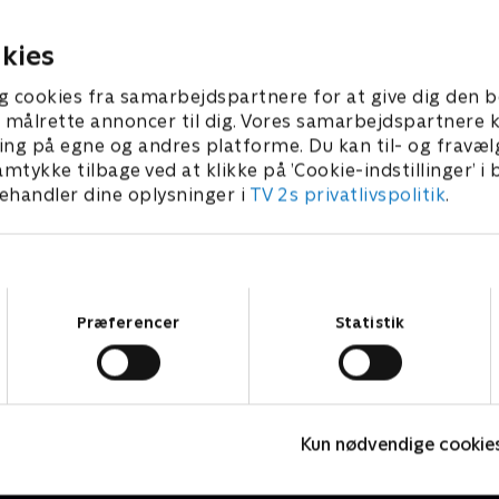
gen og skal lukke en handel
til den dynamiske Malena B
013 • 24 min
16. januar 2013 • 24 min
danske ejendomsmægler
med en svimlende dyr og s
kies
 som skal investere i en
flot udsigt over Central Park
i New York til en gruppe
85.500.000 kr - men alligeve
g cookies fra samarbejdspartnere for at give dig den b
e danskere. Pernille Sams
ikke perfekt for Malena.
l at målrette annoncer til dig. Vores samarbejdspartner
meget gennemført hus i
ing på egne og andres platforme. Du kan til- og fravæl
and til Mark Anthony, som
amtykke tilbage ved at klikke på ’Cookie-indstillinger’ i
ed at købe huset som
handler dine oplysninger i
TV 2s privatlivspolitik
.
sgave til sin kone Gitte.
Samtykkevalg
Præferencer
Statistik
Sommer til salg
V
Kun nødvendige cookie
Livsstil • 2 sæsoner
L