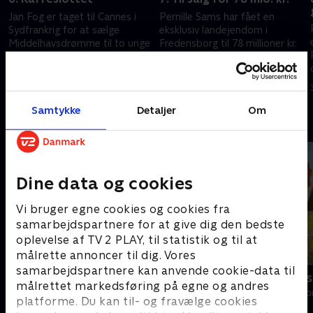
Jan Fog er taget til Cannes i
Pernille Sams har fået en
Sydfrankrig for at sælge
eksklusiv landejendom i
Middelhavsdrømme til to unge
Fredensborg til 78 millioner kr.
forretningsmænd, der er på
til salg, og nu skal hun i gang
udkig efter franske boliger i
med markedsføringen af den
16. november 2006 • 24 min
23. november 2006 • 24 min
luksusklassen.
smukke ejendom.
Samtykke
Detaljer
Om
Andre så også
Dine data og cookies
Vi bruger egne cookies og cookies fra
samarbejdspartnere for at give dig den bedste
oplevelse af TV 2 PLAY, til statistik og til at
målrette annoncer til dig. Vores
samarbejdspartnere kan anvende cookie-data til
Loppe Deluxe
Sommer til s
målrettet markedsføring på egne og andres
Livsstil • 5 sæsoner
Livsstil • 2 sæs
platforme. Du kan til- og fravælge cookies