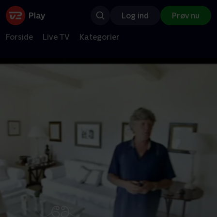
Log ind
Prøv nu
Forside
Live TV
Kategorier