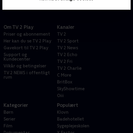
som kunder - og det er ikke altid lige let at gøre dem
tilfredse!
Om TV 2 Play
Kanaler
Priser og abonnement
TV 2
Her kan du se TV 2 Play
TV 2 Sport
Gavekort til TV 2 Play
TV 2 News
Support og
TV 2 Echo
Kundecenter
TV 2 Fri
Vilkår og betingelser
TV 2 Charlie
TV 2 NEWS i offentligt
C More
rum
BritBox
SkyShowtime
Oiii
Kategorier
Populært
Børn
Klovn
Serier
Badehotellet
Film
Sygeplejeskolen
Dokumentar
X Factor