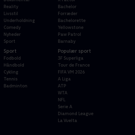
Reality
Bachelor
Livsstil
Forræder
Underholdning
Bachelorette
Comedy
Yellowstone
Nyheder
Paw Patrol
Sport
Barnaby
Sport
Populær sport
Fodbold
3F Superliga
Håndbold
Tour de France
Cykling
FIFA VM 2026
Tennis
A Liga
Badminton
ATP
WTA
NFL
Serie A
Diamond League
La Vuelta