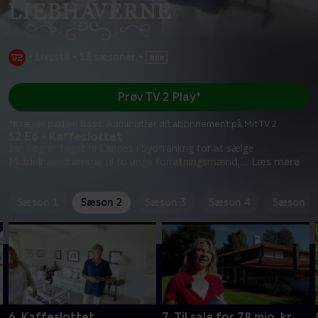
•
Livsstil
•
13 sæsoner
•
Prøv TV 2 Play*
*Kræver pakken Basis. Administrer dit abonnement på Mit TV 2.
S2:E6 • Kaffeslottet
Jan Fog er taget til Cannes i Sydfrankrig for at sælge
Middelhavsdrømme til to unge forretningsmænd,
...
Læs mere
Sæson 1
Sæson 2
Sæson 3
Sæson 4
Sæson 5
6. Kaffeslottet
7. Til salg for 78 mio. kr.