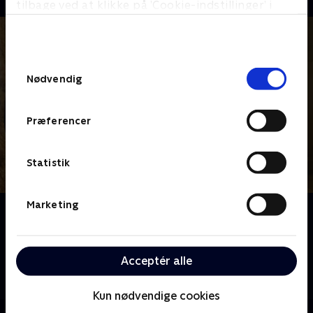
tilbage ved at klikke på ’Cookie-indstillinger’ i
bunden af siden. Læs mere om hvordan TV 2
behandler dine oplysninger i
TV 2s privatlivspolitik
.
Samtykkevalg
Nødvendig
Præferencer
Statistik
Marketing
Om Law & Order
I den komplekse proces med at fastslå skyld eller
uskyld arbejder betjente og anklagere i New York for
Acceptér alle
at løse forbrydelser og dømme lovovertrædere med
livet på spil.
Kun nødvendige cookies