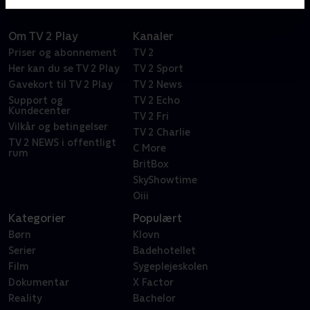
Om TV 2 Play
Kanaler
Priser og abonnement
TV 2
Her kan du se TV 2 Play
TV 2 Sport
Gavekort til TV 2 Play
TV 2 News
Support og
TV 2 Echo
Kundecenter
TV 2 Fri
Vilkår og betingelser
TV 2 Charlie
TV 2 NEWS i offentligt
C More
rum
BritBox
SkyShowtime
Oiii
Kategorier
Populært
Børn
Klovn
Serier
Badehotellet
Film
Sygeplejeskolen
Dokumentar
X Factor
Reality
Bachelor