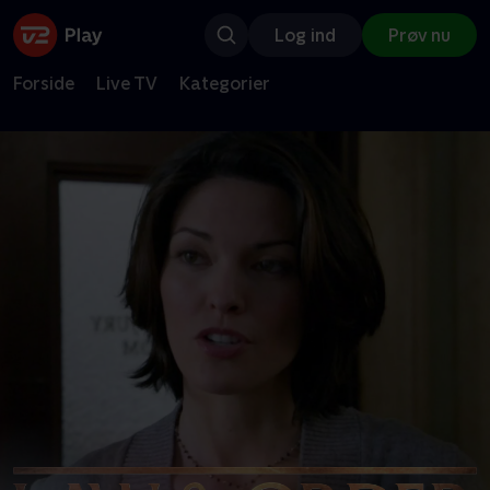
Log ind
Prøv nu
Forside
Live TV
Kategorier