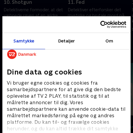
10. Shotgun
11. Fed
Detektiverne formoder, at det
Detektiver efterforsker det
væbnede røveri af en ældre
mystiske og brutale mord på
mands butik kan have været
en frivillig medarbejder til en
iscenesat.
politisk kampagne.
1. juli 2023 • 41 min
1. juli 2023 • 41 min
Samtykke
Detaljer
Om
Andre så også
Dine data og cookies
Vi bruger egne cookies og cookies fra
samarbejdspartnere for at give dig den bedste
oplevelse af TV 2 PLAY, til statistik og til at
målrette annoncer til dig. Vores
samarbejdspartnere kan anvende cookie-data til
målrettet markedsføring på egne og andres
Top Dog
The Au Pair
platforme. Du kan til- og fravælge cookies
Krimi & Spænding • 1 sæsoner
Krimi & Spændi
herunder, og du kan altid trække dit samtykke