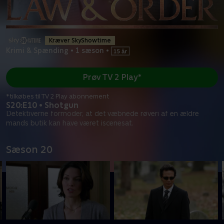
Kræver SkyShowtime
Krimi & Spænding
•
1 sæson
•
Prøv TV 2 Play*
*tilkøbes til TV 2 Play abonnement
S20:E10 • Shotgun
Detektiverne formoder, at det væbnede røveri af en ældre
mands butik kan have været iscenesat.
Sæson 20