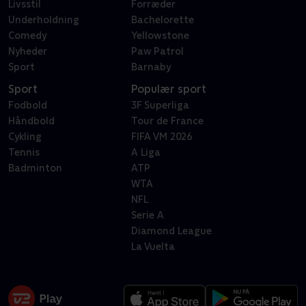
Livsstil
Forræder
Underholdning
Bachelorette
Comedy
Yellowstone
Nyheder
Paw Patrol
Sport
Barnaby
Sport
Populær sport
Fodbold
3F Superliga
Håndbold
Tour de France
Cykling
FIFA VM 2026
Tennis
A Liga
Badminton
ATP
WTA
NFL
Serie A
Diamond League
La Vuelta