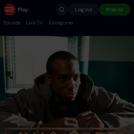
Log ind
Prøv nu
Forside
Live TV
Kategorier