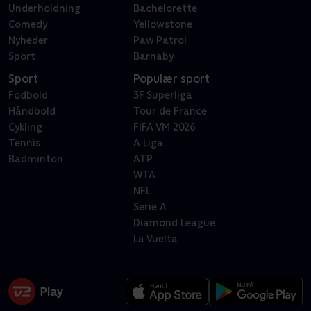
Underholdning
Bachelorette
Comedy
Yellowstone
Nyheder
Paw Patrol
Sport
Barnaby
Sport
Populær sport
Fodbold
3F Superliga
Håndbold
Tour de France
Cykling
FIFA VM 2026
Tennis
A Liga
Badminton
ATP
WTA
NFL
Serie A
Diamond League
La Vuelta