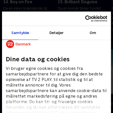
14. Boy on Fire
15. Brilliant Disguise
Da en elevs brændende lig
Da en kvinde bliver fundet
bliver fundet, stiller
brutalt myrdet på et hotel,
detektiverne spørgsmålstegn
leder beviserne til en
ved den unge, han vejledte.
medicinstuderende.
1. juli 2023 • 41 min
1. juli 2023 • 41 min
Samtykke
Detaljer
Om
Andre så også
Dine data og cookies
Vi bruger egne cookies og cookies fra
samarbejdspartnere for at give dig den bedste
oplevelse af TV 2 PLAY, til statistik og til at
målrette annoncer til dig. Vores
samarbejdspartnere kan anvende cookie-data til
målrettet markedsføring på egne og andres
Top Dog
The Au Pair
platforme. Du kan til- og fravælge cookies
Krimi & Spænding • 1 sæsoner
Krimi & Spændi
herunder, og du kan altid trække dit samtykke
tilbage ved at klikke på ’Cookie-indstillinger’ i