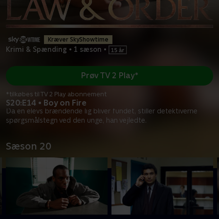
Kræver SkyShowtime
Krimi & Spænding
•
1 sæson
•
Prøv TV 2 Play*
*tilkøbes til TV 2 Play abonnement
S20:E14 • Boy on Fire
Da en elevs brændende lig bliver fundet, stiller detektiverne
spørgsmålstegn ved den unge, han vejledte.
Sæson 20