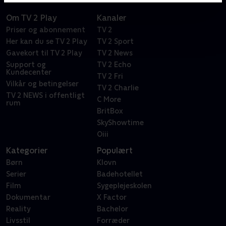
Om TV 2 Play
Kanaler
Priser og abonnement
TV 2
Her kan du se TV 2 Play
TV 2 Sport
Gavekort til TV 2 Play
TV 2 News
Support og
TV 2 Echo
Kundecenter
TV 2 Fri
Vilkår og betingelser
TV 2 Charlie
TV 2 NEWS i offentligt
C More
rum
BritBox
SkyShowtime
Oiii
Kategorier
Populært
Børn
Klovn
Serier
Badehotellet
Film
Sygeplejeskolen
Dokumentar
X Factor
Reality
Bachelor
Livsstil
Forræder