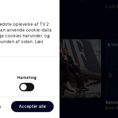
vejledte.
1. juli
1. juli 2023 • 41 min
edste oplevelse af TV 2
e kan anvende cookie-data
ge cookies herunder, og
 bunden af siden. Læs
Marketing
BMF
Rein
s
Acceptér alle
rimi & Spænding • 3 sæsoner
Krimi 