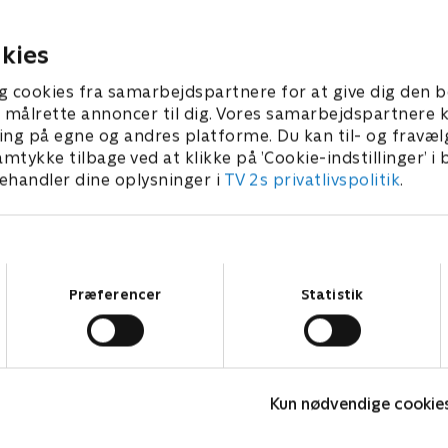
 • 39 min
1. juli 2023 • 41 min
kies
g cookies fra samarbejdspartnere for at give dig den b
l at målrette annoncer til dig. Vores samarbejdspartner
ing på egne og andres platforme. Du kan til- og fravæl
amtykke tilbage ved at klikke på ’Cookie-indstillinger’ i
handler dine oplysninger i
TV 2s privatlivspolitik
.
Samtykkevalg
Præferencer
Statistik
The Au Pair
Kun nødvendige cookie
Krimi & Spænding • 1 sæsoner
K