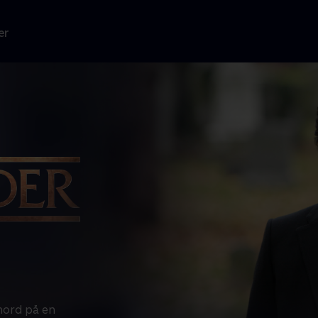
er
mord på en