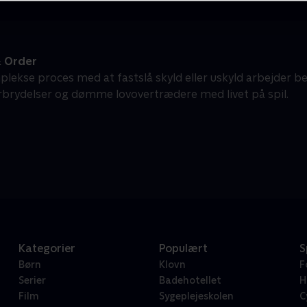
 Order
plekse proces med at fastslå skyld eller uskyld arbejder b
orbrydelser og dømme lovovertrædere med livet på spil.
Kategorier
Populært
S
Børn
Klovn
F
Serier
Badehotellet
H
Film
Sygeplejeskolen
C