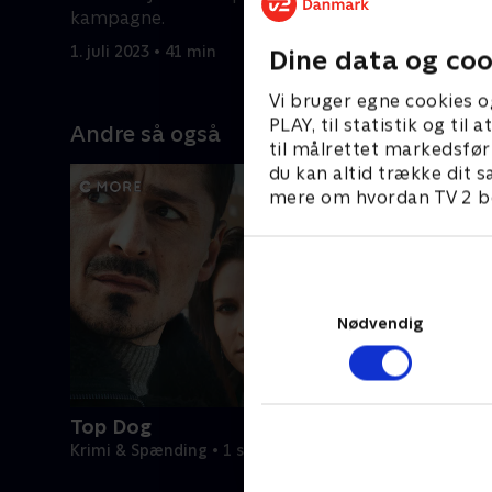
1. juli 2023
kampagne.
1. juli 2023 • 41 min
Dine data og coo
Vi bruger egne cookies o
PLAY, til statistik og ti
Andre så også
til målrettet markedsfør
du kan altid trække dit s
mere om hvordan TV 2 be
Nødvendig
Top Dog
Krimi & Spænding • 1 sæsoner