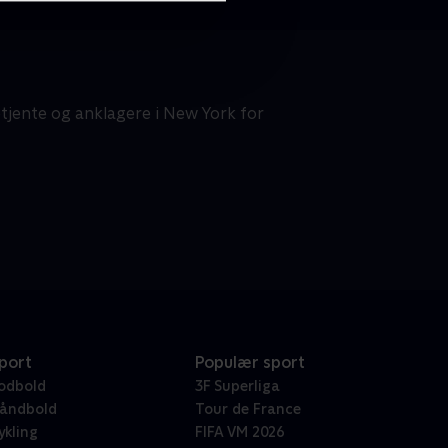
etjente og anklagere i New York for
port
Populær sport
odbold
3F Superliga
åndbold
Tour de France
ykling
FIFA VM 2026