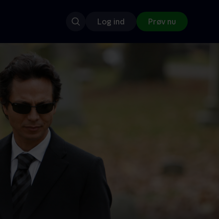
Log ind
Prøv nu