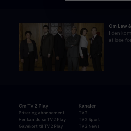
Om Law &
I den kom
at løse f
Om TV 2 Play
Kanaler
Priser og abonnement
TV 2
Her kan du se TV 2 Play
TV 2 Sport
Gavekort til TV 2 Play
TV 2 News