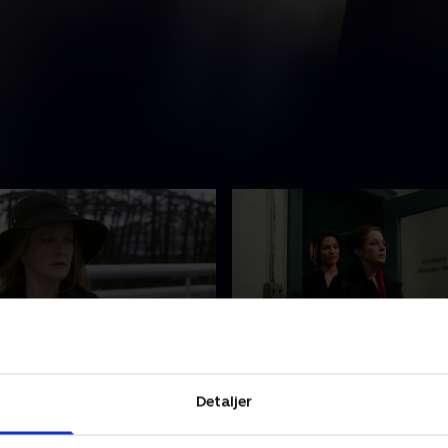
kmail
13. Steel-Eyed Death
nalist findes død, afslører
Da en familie bliver fundet 
Detaljer
kningen et kendisforhold.
deres hjem, bliver en urolig
mistænkt.