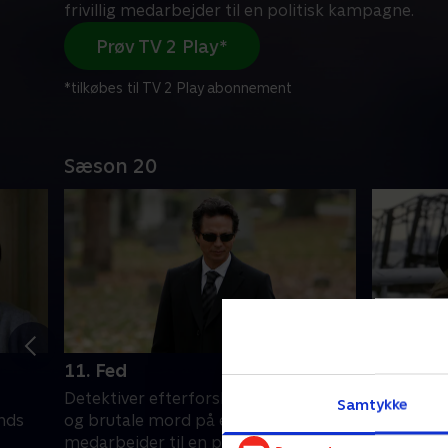
frivillig medarbejder til en politisk kampagne.
Prøv TV 2 Play*
*tilkøbes til TV 2 Play abonnement
Sæson 20
11. Fed
12. Blac
Detektiver efterforsker det mystiske
Da en jour
Samtykke
nds
og brutale mord på en frivillig
efterfors
medarbejder til en politisk