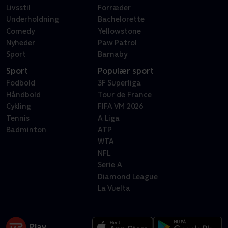
Livsstil
Forræder
Underholdning
Bachelorette
Comedy
Yellowstone
Nyheder
Paw Patrol
Sport
Barnaby
Sport
Populær sport
Fodbold
3F Superliga
Håndbold
Tour de France
Cykling
FIFA VM 2026
Tennis
A Liga
Badminton
ATP
WTA
NFL
Serie A
Diamond League
La Vuelta