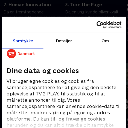
2. Human Innovation
3. Turn the Page
Da en fremtrædende
Da en ung kvinde bliver kvalt,
teknologidirektør bliver dræbt,
undersøger Yee en potentiel
optrevler Shaw og Riley flere
serieforbryder.
spor for at afsløre et
5. juli 2024 • 40 min
hævnkomplot.
5. juli 2024 • 40 min
Samtykke
Detaljer
Om
Andre så også
Dine data og cookies
Vi bruger egne cookies og cookies fra
samarbejdspartnere for at give dig den bedste
oplevelse af TV 2 PLAY, til statistik og til at
målrette annoncer til dig. Vores
samarbejdspartnere kan anvende cookie-data til
målrettet markedsføring på egne og andres
Mord på Mallorca
Livsfarlig g
platforme. Du kan til- og fravælge cookies
herunder, og du kan altid trække dit samtykke
Krimi & Spænding • 2 sæsoner
Krimi & Spændi