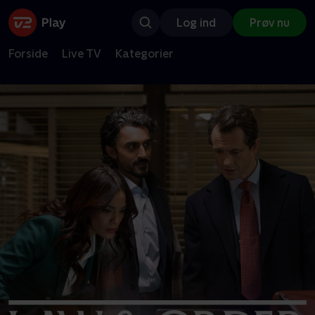
Log ind
Prøv nu
Forside
Live TV
Kategorier