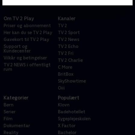
Om TV 2 Play
Kanaler
Priser og abonnement
TV 2
Her kan du se TV 2 Play
TV 2 Sport
Gavekort til TV 2 Play
TV 2 News
Support og
TV 2 Echo
Kundecenter
TV 2 Fri
Vilkår og betingelser
TV 2 Charlie
TV 2 NEWS i offentligt
C More
rum
BritBox
SkyShowtime
Oiii
Kategorier
Populært
Børn
Klovn
Serier
Badehotellet
Film
Sygeplejeskolen
Dokumentar
X Factor
Reality
Bachelor