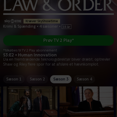
Kræver SkyShowtime
Krimi & Spænding
•
4 sæsoner
•
Prøv TV 2 Play*
*tilkøbes til TV 2 Play abonnement
S3:E2 • Human Innovation
Da en fremtrædende teknologidirektør bliver dræbt, optrevler
Shaw og Riley flere spor for at afsløre et hævnkomplot.
Sæson 1
Sæson 2
Sæson 3
Sæson 4