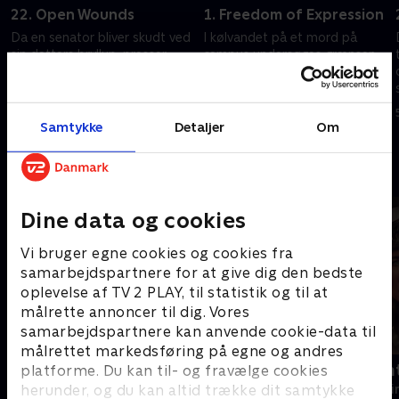
22. Open Wounds
1. Freedom of Expression
Da en senator bliver skudt ved
I kølvandet på et mord på
sin datters bryllup, presser
campus undersøges grænsen
McCoy på for en streng straf.
mellem ytringsfrihed og
hadefuld tale på et universitet
9. juni 2023 • 40 min
5. juli 2024 • 40 min
Samtykke
Detaljer
Om
Andre så også
Dine data og cookies
Vi bruger egne cookies og cookies fra
samarbejdspartnere for at give dig den bedste
oplevelse af TV 2 PLAY, til statistik og til at
målrette annoncer til dig. Vores
samarbejdspartnere kan anvende cookie-data til
målrettet markedsføring på egne og andres
Mordene i Marlow
Trigger Poin
platforme. Du kan til- og fravælge cookies
herunder, og du kan altid trække dit samtykke
Krimi & Spænding • 2 sæsoner
Krimi & Spændi