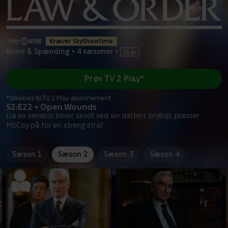
Kræver SkyShowtime
Krimi & Spænding
•
4 sæsoner
•
Prøv TV 2 Play*
*tilkøbes til TV 2 Play abonnement
S2:E22 • Open Wounds
Da en senator bliver skudt ved sin datters bryllup, presser
McCoy på for en streng straf.
Sæson 1
Sæson 2
Sæson 3
Sæson 4