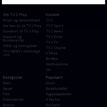
Om TV 2 Play
Kanaler
Priser og abonnement
TV 2
Her kan du se TV 2 Play
TV 2 Sport
Gavekort til TV 2 Play
TV 2 News
Support og
TV 2 Echo
Kundecenter
TV 2 Fri
Vilkår og betingelser
TV 2 Charlie
TV 2 NEWS i offentligt
C More
rum
BritBox
SkyShowtime
Oiii
Kategorier
Populært
Børn
Klovn
Serier
Badehotellet
Film
Sygeplejeskolen
Dokumentar
X Factor
Reality
Bachelor