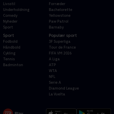
Livsstil
Forræder
Underholdning
Bachelorette
Comedy
Yellowstone
Nyheder
Paw Patrol
Sport
Barnaby
Sport
Populær sport
Fodbold
3F Superliga
Håndbold
Tour de France
Cykling
FIFA VM 2026
Tennis
A Liga
Badminton
ATP
WTA
NFL
Serie A
Diamond League
La Vuelta