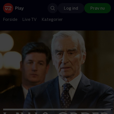
Log ind
Prøv nu
Forside
Live TV
Kategorier