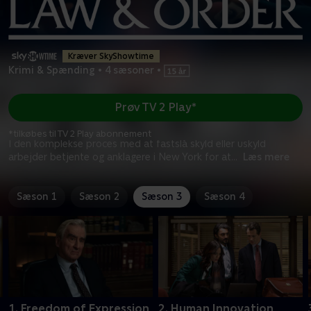
Kræver SkyShowtime
Krimi & Spænding
•
4 sæsoner
•
Prøv TV 2 Play*
*tilkøbes til TV 2 Play abonnement
I den komplekse proces med at fastslå skyld eller uskyld
arbejder betjente og anklagere i New York for at
...
Læs mere
Sæson 1
Sæson 2
Sæson 3
Sæson 4
1. Freedom of Expression
2. Human Innovation