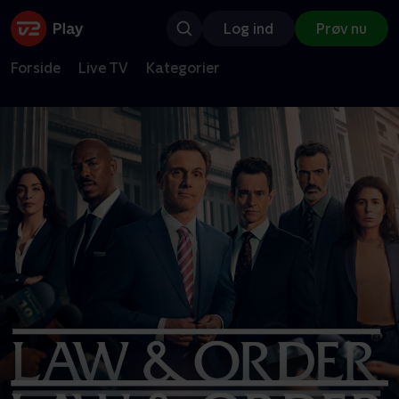
Log ind
Prøv nu
Forside
Live TV
Kategorier