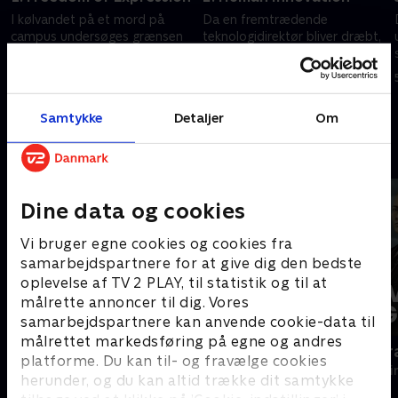
I kølvandet på et mord på
Da en fremtrædende
campus undersøges grænsen
teknologidirektør bliver dræbt,
mellem ytringsfrihed og
optrevler Shaw og Riley flere
hadefuld tale på et universitet
spor for at afsløre et
hævnkomplot.
5. juli 2024 • 40 min
5. juli 2024 • 40 min
Samtykke
Detaljer
Om
Andre så også
Dine data og cookies
Vi bruger egne cookies og cookies fra
samarbejdspartnere for at give dig den bedste
oplevelse af TV 2 PLAY, til statistik og til at
målrette annoncer til dig. Vores
samarbejdspartnere kan anvende cookie-data til
målrettet markedsføring på egne og andres
Mord på Mallorca
Livsfarlig g
platforme. Du kan til- og fravælge cookies
Krimi & Spænding • 2 sæsoner
Krimi & Spændi
herunder, og du kan altid trække dit samtykke