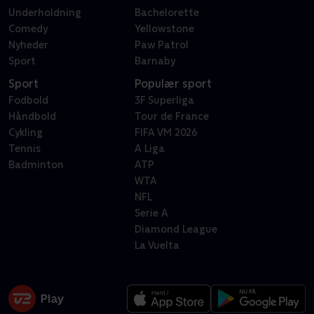
Underholdning
Bachelorette
Comedy
Yellowstone
Nyheder
Paw Patrol
Sport
Barnaby
Sport
Populær sport
Fodbold
3F Superliga
Håndbold
Tour de France
Cykling
FIFA VM 2026
Tennis
A Liga
Badminton
ATP
WTA
NFL
Serie A
Diamond League
La Vuelta