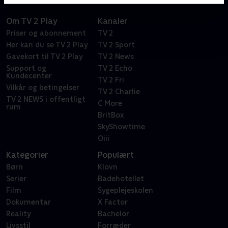
Om TV 2 Play
Kanaler
Priser og abonnement
TV 2
Her kan du se TV 2 Play
TV 2 Sport
Gavekort til TV 2 Play
TV 2 News
Support og
TV 2 Echo
Kundecenter
TV 2 Fri
Vilkår og betingelser
TV 2 Charlie
TV 2 NEWS i offentligt
C More
rum
BritBox
SkyShowtime
Oiii
Kategorier
Populært
Børn
Klovn
Serier
Badehotellet
Film
Sygeplejeskolen
Dokumentar
X Factor
Reality
Bachelor
Livsstil
Forræder