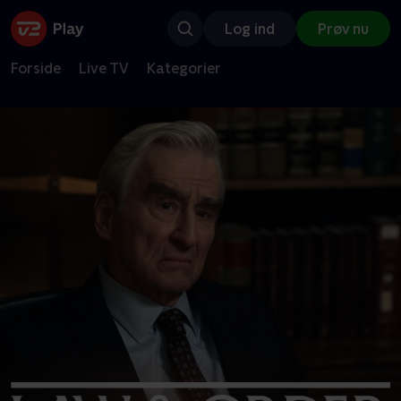
Log ind
Prøv nu
Forside
Live TV
Kategorier