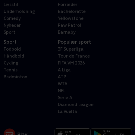
Livsstil
Forræder
Underholdning
Bachelorette
Comedy
Yellowstone
Nyheder
Paw Patrol
Sport
Barnaby
Sport
Populær sport
Fodbold
3F Superliga
Håndbold
Tour de France
Cykling
FIFA VM 2026
Tennis
A Liga
Badminton
ATP
WTA
NFL
Serie A
Diamond League
La Vuelta