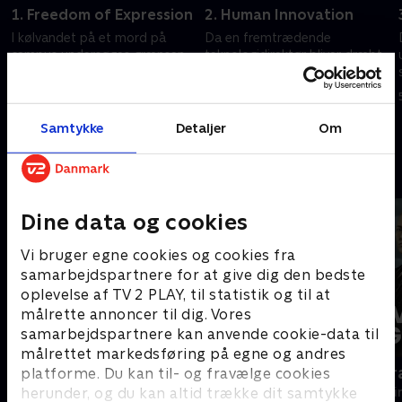
1. Freedom of Expression
2. Human Innovation
I kølvandet på et mord på
Da en fremtrædende
campus undersøges grænsen
teknologidirektør bliver dræbt,
mellem ytringsfrihed og
optrevler Shaw og Riley flere
hadefuld tale på et universitet
spor for at afsløre et
hævnkomplot.
5. juli 2024 • 40 min
5. juli 2024 • 40 min
Samtykke
Detaljer
Om
Andre så også
Dine data og cookies
Vi bruger egne cookies og cookies fra
samarbejdspartnere for at give dig den bedste
oplevelse af TV 2 PLAY, til statistik og til at
målrette annoncer til dig. Vores
samarbejdspartnere kan anvende cookie-data til
målrettet markedsføring på egne og andres
Mord på Mallorca
Livsfarlig g
platforme. Du kan til- og fravælge cookies
herunder, og du kan altid trække dit samtykke
Krimi & Spænding • 2 sæsoner
Krimi & Spændi