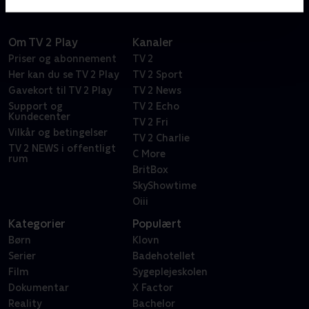
Om TV 2 Play
Kanaler
Priser og abonnement
TV 2
Her kan du se TV 2 Play
TV 2 Sport
Gavekort til TV 2 Play
TV 2 News
Support og
TV 2 Echo
Kundecenter
TV 2 Fri
Vilkår og betingelser
TV 2 Charlie
TV 2 NEWS i offentligt
C More
rum
BritBox
SkyShowtime
Oiii
Kategorier
Populært
Børn
Klovn
Serier
Badehotellet
Film
Sygeplejeskolen
Dokumentar
X Factor
Reality
Bachelor