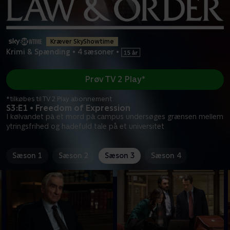
Kræver SkyShowtime
Krimi & Spænding
•
4 sæsoner
•
Prøv TV 2 Play*
*tilkøbes til TV 2 Play abonnement
S3:E1 • Freedom of Expression
I kølvandet på et mord på campus undersøges grænsen mellem
ytringsfrihed og hadefuld tale på et universitet
Sæson 1
Sæson 2
Sæson 3
Sæson 4