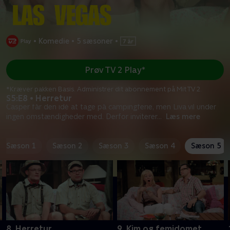
•
Komedie
•
5 sæsoner
•
Prøv TV 2 Play*
*Kræver pakken Basis. Administrer dit abonnement på Mit TV 2.
S5:E8 • Herretur
Casper får den idé at tage på campingferie, men Liva vil under
ingen omstændigheder med. Derfor inviterer
...
Læs mere
Sæson 1
Sæson 2
Sæson 3
Sæson 4
Sæson 5
8. Herretur
9. Kim og femidomet