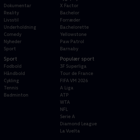
Dokumentar
X Factor
Reality
Bachelor
Livsstil
Forræder
Underholdning
Bachelorette
Comedy
Yellowstone
Nyheder
Paw Patrol
Sport
Barnaby
Sport
Populær sport
Fodbold
3F Superliga
Håndbold
Tour de France
Cykling
FIFA VM 2026
Tennis
A Liga
Badminton
ATP
WTA
NFL
Serie A
Diamond League
La Vuelta