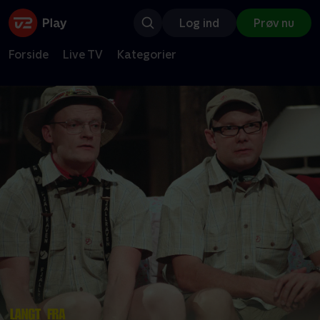
Log ind
Prøv nu
Forside
Live TV
Kategorier