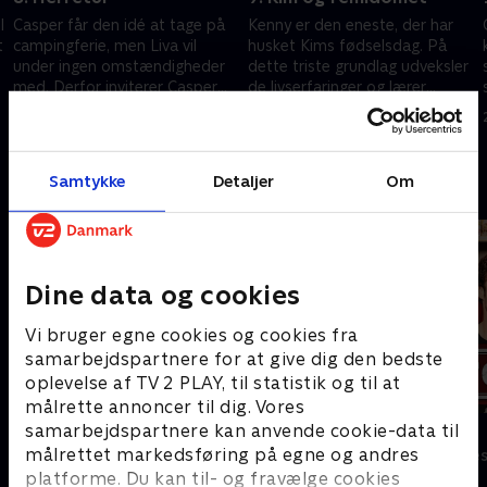
l
Casper får den idé at tage på
Kenny er den eneste, der har
t
campingferie, men Liva vil
husket Kims fødselsdag. På
under ingen omstændigheder
dette triste grundlag udveksler
med. Derfor inviterer Casper
de livserfaringer og lærer
Kenny med
hinanden at kende på en ny
11. november 2003 • 23 min
18. november 2003 • 23 min
måde
Samtykke
Detaljer
Om
Andre så også
Dine data og cookies
Vi bruger egne cookies og cookies fra
samarbejdspartnere for at give dig den bedste
oplevelse af TV 2 PLAY, til statistik og til at
målrette annoncer til dig. Vores
samarbejdspartnere kan anvende cookie-data til
Klovn
Tomgang
målrettet markedsføring på egne og andres
Komedie • 11 sæsoner
Komedie • 3 sæ
platforme. Du kan til- og fravælge cookies