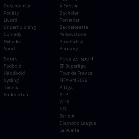
Dokumentar
X Factor
Reality
Bachelor
Livsstil
Forræder
Underholdning
Bachelorette
Comedy
Yellowstone
Nyheder
Paw Patrol
Sport
Barnaby
Sport
Populær sport
Fodbold
3F Superliga
Håndbold
Tour de France
Cykling
FIFA VM 2026
Tennis
A Liga
Badminton
ATP
WTA
NFL
Serie A
Diamond League
La Vuelta