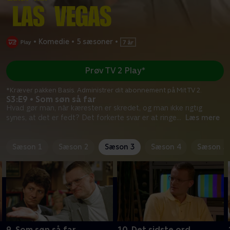
•
Komedie
•
5 sæsoner
•
Prøv TV 2 Play*
*Kræver pakken Basis. Administrer dit abonnement på Mit TV 2.
S3:E9 • Som søn så far
Hvad gør man, når kæresten er skredet, og man ikke rigtig
synes, at det er fedt? Det forkerte svar er at ringe
...
Læs mere
Sæson 1
Sæson 2
Sæson 3
Sæson 4
Sæson 5
9. Som søn så far
10. Det sidste ord