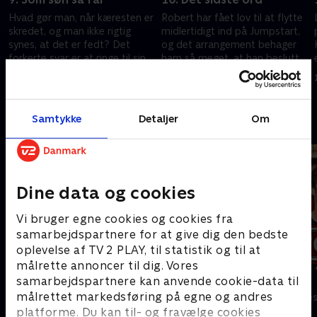
Hvad gør man, når kæresten er
Robert har fået lov til at flytte
skredet, og man ikke rigtig
midlertidigt ind på Jumpstart,
synes, at det er fedt? Det
og det arrangement behager
forkerte svar er at ringe til sine
ham så meget, at han beslutter
forældre
at gøre hulen under
12. november 2002 • 24 min
19. november 2002 • 26 min
skrivebordet til sin permanente
sla
bolig
Samtykke
Detaljer
Om
Andre så også
Dine data og cookies
Vi bruger egne cookies og cookies fra
samarbejdspartnere for at give dig den bedste
oplevelse af TV 2 PLAY, til statistik og til at
målrette annoncer til dig. Vores
samarbejdspartnere kan anvende cookie-data til
Klovn
Tomgang
målrettet markedsføring på egne og andres
Komedie • 11 sæsoner
Komedie • 3 sæ
platforme. Du kan til- og fravælge cookies