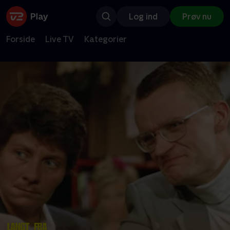
Log ind
Prøv nu
Forside
Live TV
Kategorier