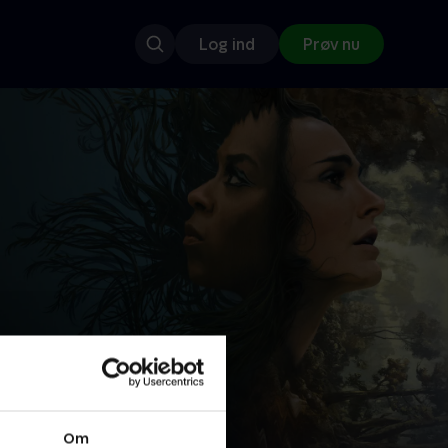
Log ind
Prøv nu
Om