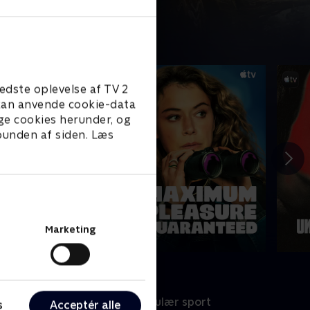
edste oplevelse af TV 2
e kan anvende cookie-data
ge cookies herunder, og
 bunden af siden. Læs
Marketing
port
Populær sport
s
Acceptér alle