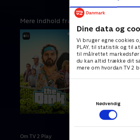
Mere indhold fra Apple TV
Dine data og coo
Vi bruger egne cookies o
PLAY, til statistik og ti
til målrettet markedsfør
du kan altid trække dit s
mere om hvordan TV 2 be
Nødvendig
Om TV 2 Play
Kanaler