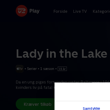
Forside
Live TV
Kategori
Lady in the Lake
•
Serier
•
1 sæson
•
Da en ung piges forsvinden ryster Baltimore i 19
kvinders liv på fatal kollisionskurs.
Kræver tilkøb
Samtykke