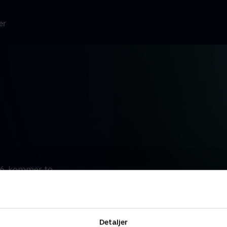
er
66, kommer to
Detaljer