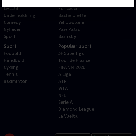
Reality
Bachelor
Livsstil
Forræder
Underholdning
Bachelorette
Comedy
Yellowstone
Nyheder
Paw Patrol
Sport
Barnaby
Sport
Populær sport
Fodbold
3F Superliga
Håndbold
Tour de France
Cykling
FIFA VM 2026
Tennis
A Liga
Badminton
ATP
WTA
NFL
Serie A
Diamond League
La Vuelta