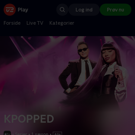
Log ind
Prøv nu
Forside
Live TV
Kategorier
KPOPPED
•
Serier
•
1 sæson
•