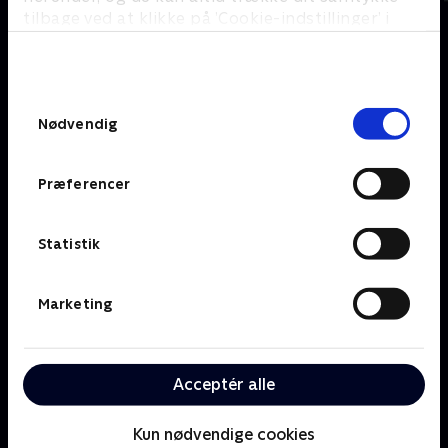
tilbage ved at klikke på ’Cookie-indstillinger’ i
bunden af siden. Læs mere om hvordan TV 2
behandler dine oplysninger i
Om TV 2 Play
Kanaler
TV 2s privatlivspolitik
.
Priser og abonnement
TV 2
Samtykkevalg
Her kan du se TV 2 Play
TV 2 Sport
Nødvendig
Gavekort til TV 2 Play
TV 2 News
Support og
TV 2 Echo
Kundecenter
Præferencer
TV 2 Fri
Vilkår og betingelser
TV 2 Charlie
TV 2 NEWS i offentligt
C More
rum
Statistik
BritBox
SkyShowtime
Marketing
Oiii
Kategorier
Populært
Børn
Klovn
Acceptér alle
Serier
Badehotellet
Film
Sygeplejeskolen
Dokumentar
X Factor
Kun nødvendige cookies