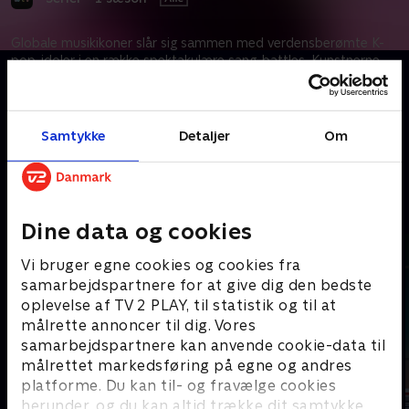
Globale musikikoner slår sig sammen med verdensberømte K-
pop-idoler i en række spektakulære sang-battles. Kunstnerne
optræder med deres største hits tilsat et strejf af K-pop, og
sammen kæmper de om den ultimative håneret.
Samtykke
Detaljer
Om
Kræver tilkøb
Mere indhold fra Apple TV
Dine data og cookies
Vi bruger egne cookies og cookies fra
samarbejdspartnere for at give dig den bedste
oplevelse af TV 2 PLAY, til statistik og til at
målrette annoncer til dig. Vores
samarbejdspartnere kan anvende cookie-data til
målrettet markedsføring på egne og andres
platforme. Du kan til- og fravælge cookies
herunder, og du kan altid trække dit samtykke