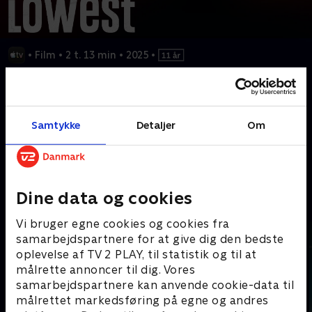
•
Film
•
2 t. 13 min
•
2025
•
Da en magtfuld leder i musikbranchen (Denzel Washington)
afkræves løsepenge, tvinges han til at kæmpe for sin familie og
sit eftermæle i et moralsk dilemma om liv og død.
Samtykke
Detaljer
Om
Kræver tilkøb
Dine data og cookies
Mere indhold fra Apple TV
Vi bruger egne cookies og cookies fra
samarbejdspartnere for at give dig den bedste
oplevelse af TV 2 PLAY, til statistik og til at
målrette annoncer til dig. Vores
samarbejdspartnere kan anvende cookie-data til
målrettet markedsføring på egne og andres