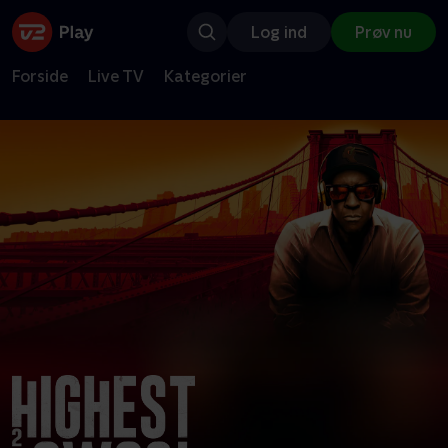
Log ind
Prøv nu
Forside
Live TV
Kategorier