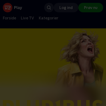
Log ind
Prøv nu
Forside
Live TV
Kategorier