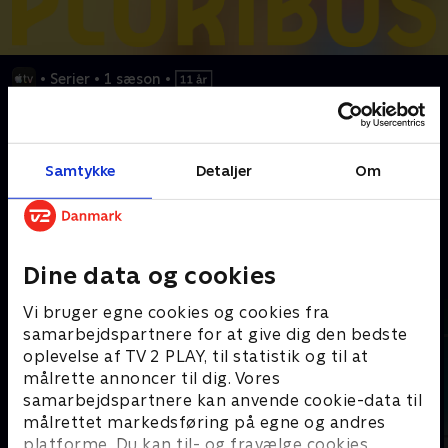
•
Serier
•
1 sæson
•
Den mest ulykkelige person på jorden må redde verden fra
lykke.
Samtykke
Detaljer
Om
Kræver tilkøb
Mere indhold fra Apple TV
Dine data og cookies
Vi bruger egne cookies og cookies fra
samarbejdspartnere for at give dig den bedste
oplevelse af TV 2 PLAY, til statistik og til at
målrette annoncer til dig. Vores
samarbejdspartnere kan anvende cookie-data til
målrettet markedsføring på egne og andres
platforme. Du kan til- og fravælge cookies