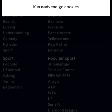
Serier
Badehotellet
Kun nødvendige cookies
Film
Sygeplejeskolen
Dokumentar
X Factor
Reality
Bachelor
Livsstil
Forræder
Underholdning
Bachelorette
Comedy
Yellowstone
Nyheder
Paw Patrol
Sport
Barnaby
Sport
Populær sport
Fodbold
3F Superliga
Håndbold
Tour de France
Cykling
FIFA VM 2026
Tennis
A Liga
Badminton
ATP
WTA
NFL
Serie A
Diamond League