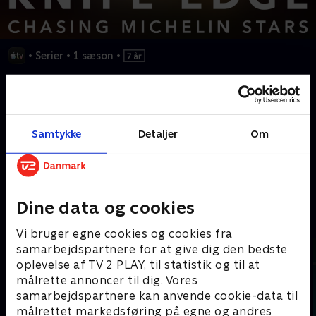
•
Serier
•
1 sæson
•
Oplev vilde højdepunkter og knusende lavpunkter, når verdens
bedste chefkokke jagter den ultimative anerkendelse: En
Michelinstjerne. De mystiske inspektører har aldrig afsløret
deres hemmeligheder... før nu.
Samtykke
Detaljer
Om
Kræver tilkøb
Dine data og cookies
Mere indhold fra Apple TV
Vi bruger egne cookies og cookies fra
samarbejdspartnere for at give dig den bedste
oplevelse af TV 2 PLAY, til statistik og til at
målrette annoncer til dig. Vores
samarbejdspartnere kan anvende cookie-data til
målrettet markedsføring på egne og andres