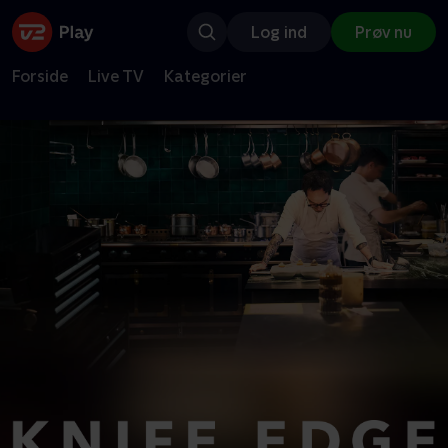
Log ind
Prøv nu
Forside
Live TV
Kategorier