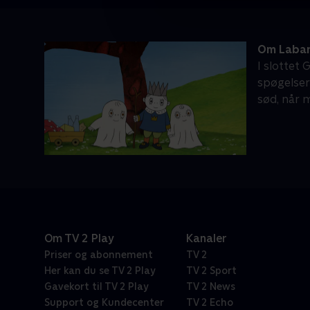
Om Laban 
I slottet
spøgelser
sød, når 
Om TV 2 Play
Kanaler
Priser og abonnement
TV 2
Her kan du se TV 2 Play
TV 2 Sport
Gavekort til TV 2 Play
TV 2 News
Support og Kundecenter
TV 2 Echo