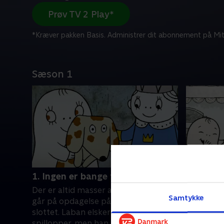
Prøv TV 2 Play*
*Kræver pakken Basis. Administrer dit abonnement på Mit
Sæson 1
1. Ingen er bange for Laban
2. Hvor 
Der er altid masser af sjov, når Laban
Laban vil
Samtykke
går på opdagelse på Godmorgensol-
som sin mo
slottet. Laban elsker at lave
Labolina.
spillopper, men han er ikke så glad