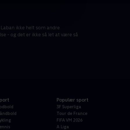
. Laban ikke helt som andre
 - og det er ikke så let at være så
port
Populær sport
odbold
3F Superliga
åndbold
Tour de France
ykling
FIFA VM 2026
ennis
A Liga