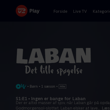
Forside
Live TV
Kategori
•
Børn
•
1 sæson
•
S1:E1 • Ingen er bange for Laban
Der er altid masser af sjov, når Laban går på opd
Godmorgensol-slottet. Laban elsker at lave
...
Læs