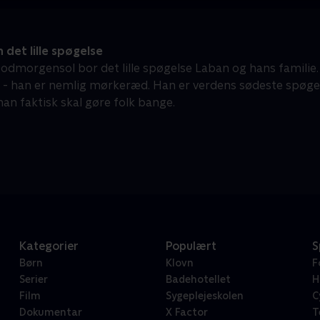
det lille spøgelse
 Godmorgensol bor det lille spøgelse Laban og hans familie
 - han er nemlig mørkeræd. Han er verdens sødeste spøgelse
man faktisk skal gøre folk bange.
Kategorier
Populært
S
Børn
Klovn
F
Serier
Badehotellet
H
Film
Sygeplejeskolen
C
Dokumentar
X Factor
T