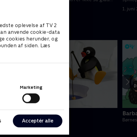
for mørke.
for m
1. juni 2016 • 7 min
1. juni
edste oplevelse af TV 2
e kan anvende cookie-data
ge cookies herunder, og
 bunden af siden. Læs
Marketing
ingu
Barb
ørneserier • 6 sæsoner
Børnes
s
Acceptér alle