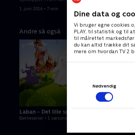
1. juni 201
for mørke.
1. juni 2016 • 7 min
Dine data og coo
Vi bruger egne cookies o
Andre så også
PLAY, til statistik og ti
til målrettet markedsfør
du kan altid trække dit s
mere om hvordan TV 2 be
Nødvendig
Laban - Det lille spøgelse
Børneserier • 1 sæsoner