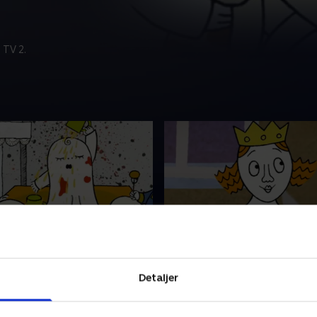
 TV 2.
er Labolina?
3. Dronningens ven
 så gerne spøge lige så godt
Der er altid masser af sjov,
Detaljer
r, far og lillesøster
går på opdagelse på Godmo
 Men hvor er Labolina?
slottet. Laban elsker at lave
spillopper, men han er ikke 