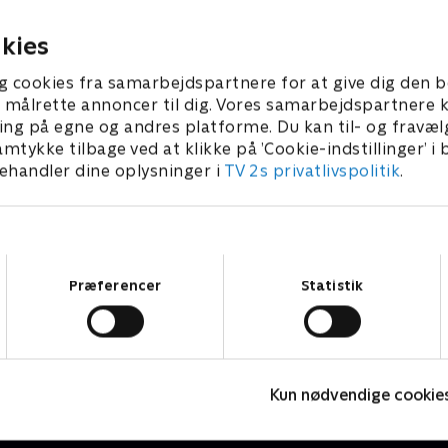
6 • 7 min
for mørke.
1. juni 2016 • 7 min
kies
g cookies fra samarbejdspartnere for at give dig den b
l at målrette annoncer til dig. Vores samarbejdspartner
ing på egne og andres platforme. Du kan til- og fravæl
amtykke tilbage ved at klikke på ’Cookie-indstillinger’ i
handler dine oplysninger i
TV 2s privatlivspolitik
.
Samtykkevalg
Præferencer
Statistik
Lille prinsesse
P
Børneserier • 3 sæsoner
B
Kun nødvendige cookie