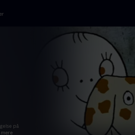
er
agelse på
 mere