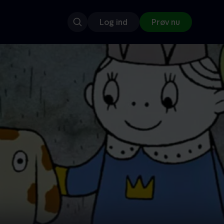
Log ind
Prøv nu