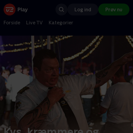
Log ind
Prøv nu
Forside
Live TV
Kategorier
Kys, kræmmere og