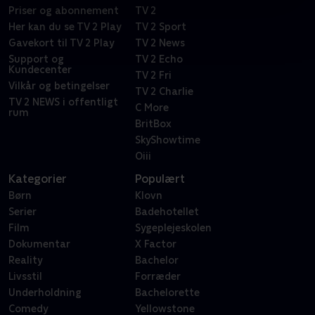
Priser og abonnement
TV 2
Her kan du se TV 2 Play
TV 2 Sport
Gavekort til TV 2 Play
TV 2 News
Support og
TV 2 Echo
Kundecenter
TV 2 Fri
Vilkår og betingelser
TV 2 Charlie
TV 2 NEWS i offentligt
C More
rum
BritBox
SkyShowtime
Oiii
Kategorier
Populært
Børn
Klovn
Serier
Badehotellet
Film
Sygeplejeskolen
Dokumentar
X Factor
Reality
Bachelor
Livsstil
Forræder
Underholdning
Bachelorette
Comedy
Yellowstone