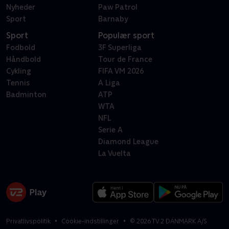
Nyheder
Paw Patrol
Sport
Barnaby
Sport
Populær sport
Fodbold
3F Superliga
Håndbold
Tour de France
Cykling
FIFA VM 2026
Tennis
A Liga
Badminton
ATP
WTA
NFL
Serie A
Diamond League
La Vuelta
Privatlivspolitik
Cookie-indstillinger
©
2026
TV 2 DANMARK A/S