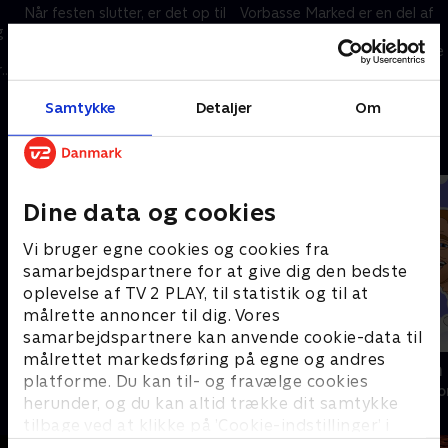
Når festen slutter, er det op til
Vorbasse Marked er en del af
g
vagterne at tømme pladsen.
de lokales DNA. År efter år
Men det kræver overblik og en
knokler de frivillige for at holde
r
god portion tålmodighed at få
markedet i gang. Og det hele
de mange tusind gæster godt
slutter med et ordentligt
28. august 2024 • 10 min
28. august 2024 • 10 min
Samtykke
Detaljer
Om
afsted
knald!.
Andre så også
Dine data og cookies
Vi bruger egne cookies og cookies fra
samarbejdspartnere for at give dig den bedste
oplevelse af TV 2 PLAY, til statistik og til at
målrette annoncer til dig. Vores
samarbejdspartnere kan anvende cookie-data til
målrettet markedsføring på egne og andres
Tre sultne mænd
Fotovognen
platforme. Du kan til- og fravælge cookies
Livsstil • 1 sæsoner
Livsstil • 2 sæs
herunder, og du kan altid trække dit samtykke
tilbage ved at klikke på ’Cookie-indstillinger’ i
bunden af siden. Læs mere om hvordan TV 2