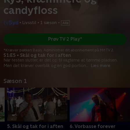
candyfloss
•
Livsstil
•
1 sæson
•
Prøv TV 2 Play*
*Kræver pakken Basis. Administrer dit abonnement på Mit TV 2.
S1:E5 • Skål og tak for i aften
Når festen slutter, er det op til vagterne at tømme pladsen.
Men det kræver overblik og en god portion
...
Læs mere
Sæson 1
5. Skål og tak for i aften
6. Vorbasse forever