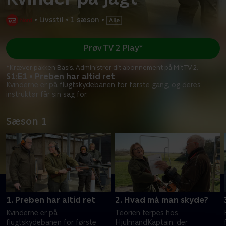
•
Livsstil
•
1 sæson
•
Prøv TV 2 Play*
*Kræver pakken Basis. Administrer dit abonnement på Mit TV 2.
S1:E1 • Preben har altid ret
Kvinderne er på flugtskydebanen for første gang, og deres
instruktør får sin sag for.
Sæson 1
1. Preben har altid ret
2. Hvad må man skyde?
Kvinderne er på
Teorien terpes hos
flugtskydebanen for første
HjulmandKaptain, der