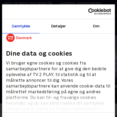
gang, og deres instruktør får
faciliterer jagtnetværket.
sin sag for.
Instruktøren bidrager med sin
egne huskeregler, men har lidt
22. november 2025 • 18 min
29. november 2025 • 25 min
svært ved at få ørenlyd.
Samtykke
Detaljer
Om
Andre så også
Dine data og cookies
Vi bruger egne cookies og cookies fra
samarbejdspartnere for at give dig den bedste
oplevelse af TV 2 PLAY, til statistik og til at
målrette annoncer til dig. Vores
samarbejdspartnere kan anvende cookie-data til
Jul på slottet - Warwick
Julelys for m
målrettet markedsføring på egne og andres
2020 • Livsstil • 46 min
2022 • Livsstil •
platforme. Du kan til- og fravælge cookies
herunder, og du kan altid trække dit samtykke
tilbage ved at klikke på ’Cookie-indstillinger’ i
bunden af siden. Læs mere om hvordan TV 2