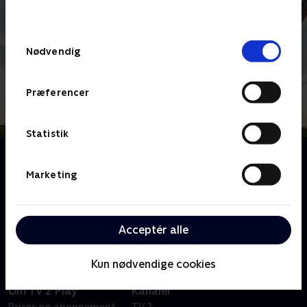
behandler dine oplysninger i
TV 2s privatlivspolitik
.
Samtykkevalg
Nødvendig
Præferencer
Statistik
Om Kvinder på jagt
Med højt humør og ildhu kaster en gruppe nordjyske
Marketing
kvinder sig over at tage jagttegn sammen. Der skal
læres masser af teori og våbenhåndtering, inden de
kan gå på den første jagt sammen.
Acceptér alle
Kun nødvendige cookies
Om TV 2 Play
Kanaler