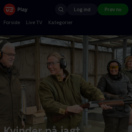
Log ind
Prøv nu
Forside
Live TV
Kategorier
Kvinder på jagt