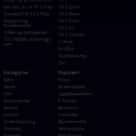
Priser og abonnement
TV 2
Her kan du se TV 2 Play
TV 2 Sport
Gavekort til TV 2 Play
TV 2 News
Support og
TV 2 Echo
Kundecenter
TV 2 Fri
Vilkår og betingelser
TV 2 Charlie
TV 2 NEWS i offentligt
C More
rum
BritBox
SkyShowtime
Oiii
Kategorier
Populært
Børn
Klovn
Serier
Badehotellet
Film
Sygeplejeskolen
Dokumentar
X Factor
Reality
Bachelor
Livsstil
Forræder
Underholdning
Bachelorette
Comedy
Yellowstone
Nyheder
Paw Patrol