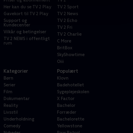
Priser og abonnement
TV 2
Her kan du se TV 2 Play
TV 2 Sport
Gavekort til TV 2 Play
TV 2 News
Support og
TV 2 Echo
Kundecenter
TV 2 Fri
Vilkår og betingelser
TV 2 Charlie
TV 2 NEWS i offentligt
C More
rum
BritBox
SkyShowtime
Oiii
Kategorier
Populært
Børn
Klovn
Serier
Badehotellet
Film
Sygeplejeskolen
Dokumentar
X Factor
Reality
Bachelor
Livsstil
Forræder
Underholdning
Bachelorette
Comedy
Yellowstone
Nyheder
Paw Patrol