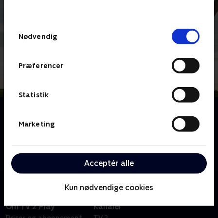
behandler dine oplysninger i
TV 2s privatlivspolitik
.
Samtykkevalg
Nødvendig
Præferencer
Statistik
Om Kvinder på jagt
Med højt humør og ildhu kaster en gruppe nordjyske
Marketing
kvinder sig over at tage jagttegn sammen. Der skal
læres masser af teori og våbenhåndtering, inden de
kan gå på den første jagt sammen.
Acceptér alle
Kun nødvendige cookies
Om TV 2 Play
Kanaler