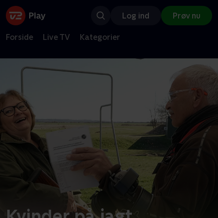
Log ind
Prøv nu
Forside
Live TV
Kategorier
Kvinder på jagt