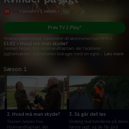
•
Livsstil
•
1 sæson
•
Prøv TV 2 Play*
*Kræver pakken Basis. Administrer dit abonnement på Mit TV 2.
S1:E2 • Hvad må man skyde?
Teorien terpes hos HjulmandKaptain, der faciliterer
jagtnetværket. Instruktøren bidrager med sin egne
...
Læs mere
Sæson 1
2. Hvad må man skyde?
3. Så går det løs
Teorien terpes hos
Endelig skal kvinderne på deres
HjulmandKaptain, der
første jagt, og de får god