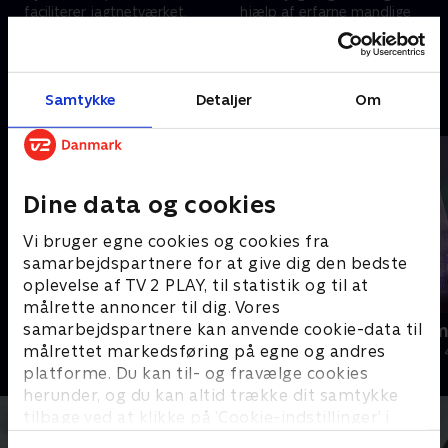
faciliterer jagtnetværket.
hjælp af erfarne mandlige
Instruktøren bidrager med sin
jægere. Men ikke alle kvinder
egne huskeregler, men har lidt
har et gevær med.
29. november 2025 • 25 min
6. december 2025 • 26 min
svært ved at få ørenlyd.
Samtykke
Detaljer
Om
Andre så også
Dine data og cookies
Vi bruger egne cookies og cookies fra
samarbejdspartnere for at give dig den bedste
oplevelse af TV 2 PLAY, til statistik og til at
målrette annoncer til dig. Vores
samarbejdspartnere kan anvende cookie-data til
Jul på slottet - Warwick
Julelys for m
målrettet markedsføring på egne og andres
2020 • Livsstil • 46 min
2022 • Livsstil •
platforme. Du kan til- og fravælge cookies
herunder, og du kan altid trække dit samtykke
tilbage ved at klikke på ’Cookie-indstillinger’ i
bunden af siden. Læs mere om hvordan TV 2