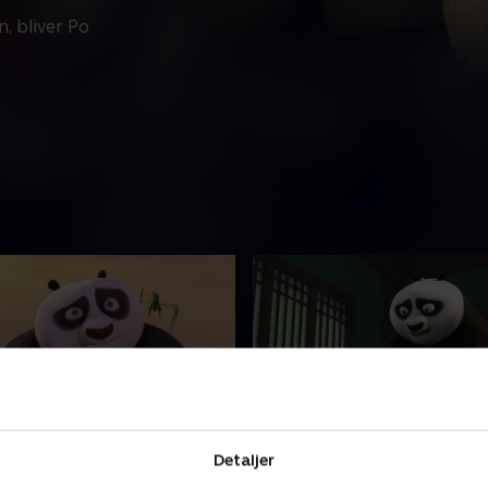
, bliver Po
serieknæleren
5. Shifu er tilbage
Detaljer
ler tager til en messe for
Da Mester Shifu får ondt i 