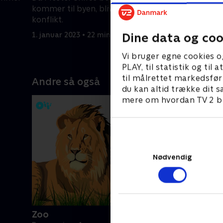
kommer til byen, bliver Po fanget i en
gamle kin
konflikt.
begejstri
Dine data og coo
1. januar 2023 • 22 min
1. januar 2
Vi bruger egne cookies o
PLAY, til statistik og ti
til målrettet markedsfør
Andre så også
du kan altid trække dit s
mere om hvordan TV 2 be
Nødvendig
Zoo