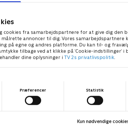
esiske tegneserier, hvor Pos
Po erstatte ham som meste
ng løber løbsk.
Jadepaladset.
kies
023 • 22 min
1. januar 2023 • 22 min
g cookies fra samarbejdspartnere for at give dig den b
l at målrette annoncer til dig. Vores samarbejdspartner
ing på egne og andres platforme. Du kan til- og fravæl
amtykke tilbage ved at klikke på ’Cookie-indstillinger’ i
handler dine oplysninger i
TV 2s privatlivspolitik
.
Samtykkevalg
Præferencer
Statistik
Kun nødvendige cookie
Vicke Viking
M