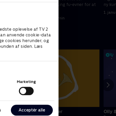
r på
forbedrer hans kung fu-evner for at
ny ku
undgå træning.
1. jan
1. januar 2023 • 22 min
edste oplevelse af TV 2
e kan anvende cookie-data
ge cookies herunder, og
 bunden af siden. Læs
Marketing
s
Acceptér alle
initeve: Musikinstrumenter
Olly 