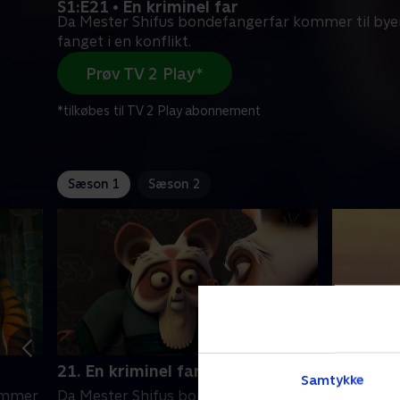
S1:E21 • En kriminel far
Da Mester Shifus bondefangerfar kommer til byen
fanget i en konflikt.
Prøv TV 2 Play*
*tilkøbes til TV 2 Play abonnement
Sæson 1
Sæson 2
21. En kriminel far
2. Tegne
Samtykke
kommer
Da Mester Shifus bondefangerfar
Po og Knæ