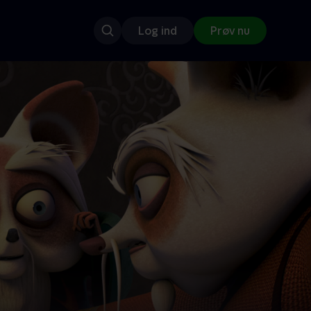
Log ind
Prøv nu