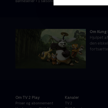
Børneserier • 1 sæsoner
Om Kung 
Hjulpet a
den elske
fortsætte
Om TV 2 Play
Kanaler
Priser og abonnement
TV 2