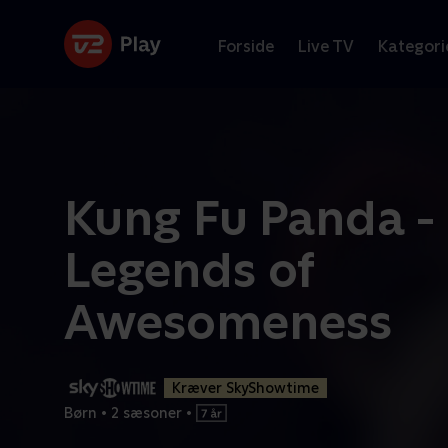
Forside
Live TV
Kategori
Kung Fu Panda -
Legends of
Awesomeness
Kræver SkyShowtime
Børn
•
2 sæsoner
•