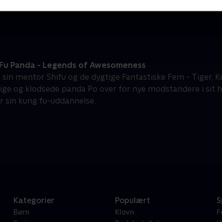
Børneserier • 1 sæsoner
B
Fu Panda - Legends of Awesomeness
f sin mentor Shifu og de dygtige Fantastiske Fem - Tiger, 
lige og klodsede panda Po over for nye modstandere i sit 
r sin kung fu-uddannelse.
Kategorier
Populært
S
Børn
Klovn
F