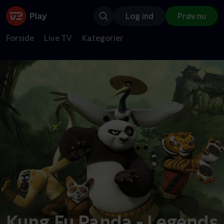
Log ind
Prøv nu
Forside
Live TV
Kategorier
Kung Fu Panda - Legends