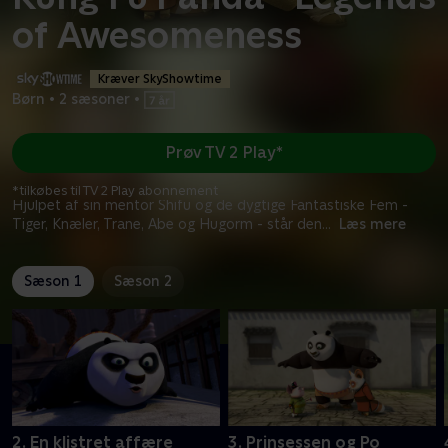
of Awesomeness
Kræver SkyShowtime
Børn
•
2 sæsoner
•
Prøv TV 2 Play*
*tilkøbes til TV 2 Play abonnement
Hjulpet af sin mentor Shifu og de dygtige Fantastiske Fem -
Tiger, Knæler, Trane, Abe og Hugorm - står den
...
Læs mere
Sæson 1
Sæson 2
2. En klistret affære
3. Prinsessen og Po