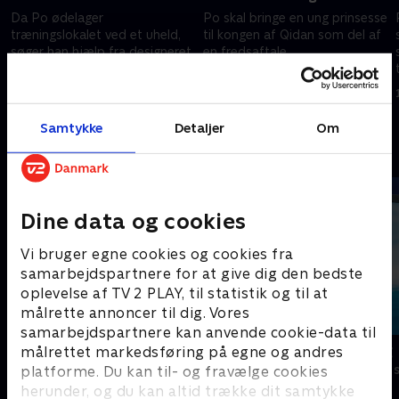
Da Po ødelager
Po skal bringe en ung prinsesse
træningslokalet ved et uheld,
til kongen af Qidan som del af
søger han hjælp fra designeret
en fredsaftale.
af rummet, Taotie.
1. januar 2023 • 22 min
1. januar 2023 • 22 min
Samtykke
Detaljer
Om
Andre så også
Dine data og cookies
Vi bruger egne cookies og cookies fra
samarbejdspartnere for at give dig den bedste
oplevelse af TV 2 PLAY, til statistik og til at
målrette annoncer til dig. Vores
samarbejdspartnere kan anvende cookie-data til
Zoo
Vicke Viking
målrettet markedsføring på egne og andres
platforme. Du kan til- og fravælge cookies
Børneserier • 1 sæsoner
Børneserier • 1
herunder, og du kan altid trække dit samtykke