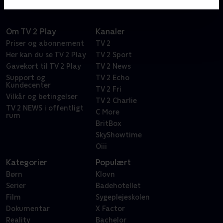
Om TV 2 Play
Kanaler
Priser og abonnement
TV 2
Her kan du se TV 2 Play
TV 2 Sport
Gavekort til TV 2 Play
TV 2 News
Support og
TV 2 Echo
Kundecenter
TV 2 Fri
Vilkår og betingelser
TV 2 Charlie
TV 2 NEWS i offentligt
C More
rum
BritBox
SkyShowtime
Oiii
Kategorier
Populært
Børn
Klovn
Serier
Badehotellet
Film
Sygeplejeskolen
Dokumentar
X Factor
Reality
Bachelor