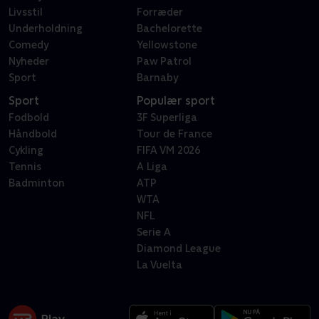
Livsstil
Forræder
Underholdning
Bachelorette
Comedy
Yellowstone
Nyheder
Paw Patrol
Sport
Barnaby
Sport
Populær sport
Fodbold
3F Superliga
Håndbold
Tour de France
Cykling
FIFA VM 2026
Tennis
A Liga
Badminton
ATP
WTA
NFL
Serie A
Diamond League
La Vuelta