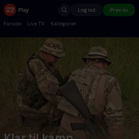
Log ind
Prøv nu
Forside
Live TV
Kategorier
Klar til kamp