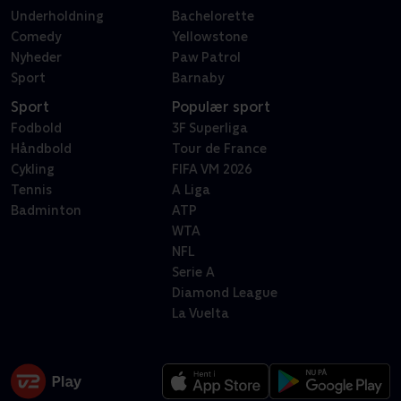
Underholdning
Bachelorette
Comedy
Yellowstone
Nyheder
Paw Patrol
Sport
Barnaby
Sport
Populær sport
Fodbold
3F Superliga
Håndbold
Tour de France
Cykling
FIFA VM 2026
Tennis
A Liga
Badminton
ATP
WTA
NFL
Serie A
Diamond League
La Vuelta