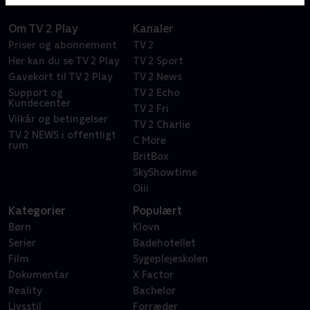
Om TV 2 Play
Kanaler
Priser og abonnement
TV 2
Her kan du se TV 2 Play
TV 2 Sport
Gavekort til TV 2 Play
TV 2 News
Support og
TV 2 Echo
Kundecenter
TV 2 Fri
Vilkår og betingelser
TV 2 Charlie
TV 2 NEWS i offentligt
C More
rum
BritBox
SkyShowtime
Oiii
Kategorier
Populært
Børn
Klovn
Serier
Badehotellet
Film
Sygeplejeskolen
Dokumentar
X Factor
Reality
Bachelor
Livsstil
Forræder