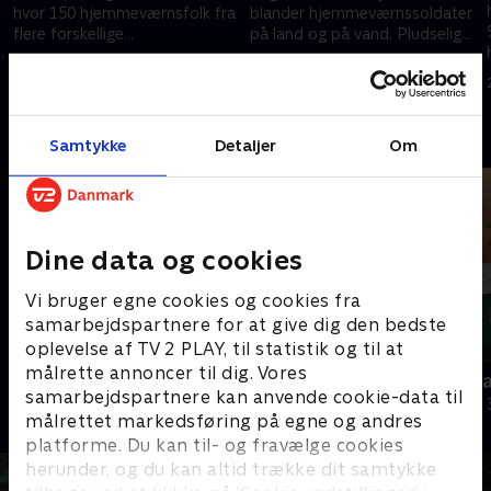
hvor 150 hjemmeværnsfolk fra
blander hjemmeværnssoldater
flere forskellige
på land og på vand. Pludselig
0
underafdelinger deltager.
angribes flotillen, og alle må
8. oktober 2023 • 13 min
15. oktober 2023 • 13 min
være klar til kamp.
Andre så også
Samtykke
Detaljer
Om
Dine data og cookies
Vi bruger egne cookies og cookies fra
samarbejdspartnere for at give dig den bedste
oplevelse af TV 2 PLAY, til statistik og til at
målrette annoncer til dig. Vores
Julelys for millioner
Nytår hos L
samarbejdspartnere kan anvende cookie-data til
2022 • Livsstil • 46 min
2018 • Livsstil •
målrettet markedsføring på egne og andres
platforme. Du kan til- og fravælge cookies
herunder, og du kan altid trække dit samtykke