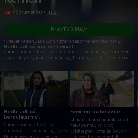
•
Dokumentar
•
Prøv TV 2 Play*
*Kræver pakken Basis. Administrer dit abonnement på Mit TV 2.
Nedbrudt på børnehjemmet
Camilla boede otte år på omdiskuteret behandlingshjem. Hun
oplevede ydmygende behandling, tvang og straf.
...
Læs mere
Nedbrudt på
Familien fra helvede
børnehjemmet
Christina har gennemlevet et
Camilla boede otte år på
helvede med vold og
omdiskuteret behandlingshjem.
voldtægter i otte år. Selvom
Hun oplevede ydmygende
hun meldte sin mand til