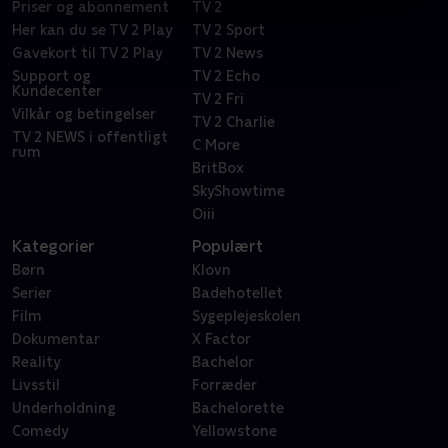
Priser og abonnement
TV 2
Her kan du se TV 2 Play
TV 2 Sport
Gavekort til TV 2 Play
TV 2 News
Support og
TV 2 Echo
Kundecenter
TV 2 Fri
Vilkår og betingelser
TV 2 Charlie
TV 2 NEWS i offentligt
C More
rum
BritBox
SkyShowtime
Oiii
Kategorier
Populært
Børn
Klovn
Serier
Badehotellet
Film
Sygeplejeskolen
Dokumentar
X Factor
Reality
Bachelor
Livsstil
Forræder
Underholdning
Bachelorette
Comedy
Yellowstone