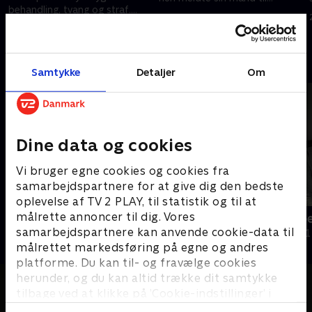
behandling, tvang og straf.
politiet, fik hun ikke hjælp.
15. november 2023 • 30 min
Men hvorfor greb ingen ind?.
Hvorfor ikke?.
15. januar 2024 • 30 min
Andre så også
Samtykke
Detaljer
Om
Dine data og cookies
Vi bruger egne cookies og cookies fra
samarbejdspartnere for at give dig den bedste
oplevelse af TV 2 PLAY, til statistik og til at
målrette annoncer til dig. Vores
Farlig omsorg
Håbløst arb
samarbejdspartnere kan anvende cookie-data til
Dokumentar • 1 sæsoner
Dokumentar • 1
målrettet markedsføring på egne og andres
platforme. Du kan til- og fravælge cookies
herunder, og du kan altid trække dit samtykke
tilbage ved at klikke på ’Cookie-indstillinger’ i
bunden af siden. Læs mere om hvordan TV 2