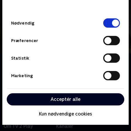
behandler dine oplysninger i
TV 2s privatlivspolitik
.
Samtykkevalg
Nødvendig
Præferencer
Statistik
Om Kernen
'Kernen' er vigtige historier om Danmark og
danskerne. I hvert program går vi tæt på en
Marketing
hovedperson, der står midt i en væsentlig
problemstilling. Vi finder ind til sagens kerne og
sætter historien i perspektiv.
Acceptér alle
Kun nødvendige cookies
Om TV 2 Play
Kanaler