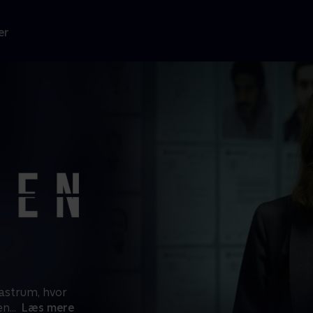
er
lastrum, hvor
en
...
Læs mere