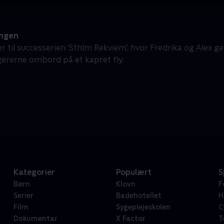
ngen
r til successerien 'Sthlm Rekviem', hvor Fredrika og Alex g
ererne ombord på et kapret fly.
Kategorier
Populært
S
Børn
Klovn
F
Serier
Badehotellet
H
Film
Sygeplejeskolen
C
Dokumentar
X Factor
T