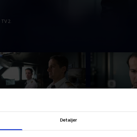
 TV 2.
. Episode 4
5. Episode 5
rik og Osman prøver at komme ind i
Eden fornemmer, at
Detaljer
ockpittet uden at sprede uro blandt
forventer, at flyet b
assagererne. Karim bliver
beder derfor Bruce 
ovedmistænkt, og Alex forsøger at
overordnede til at 