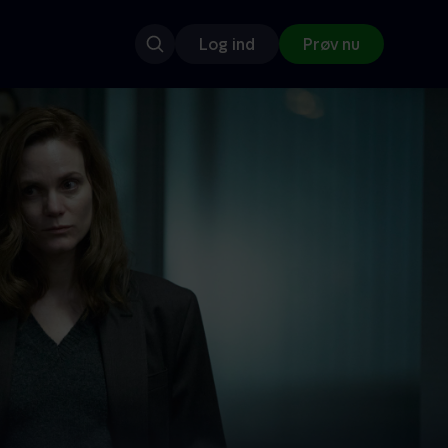
Log ind
Prøv nu