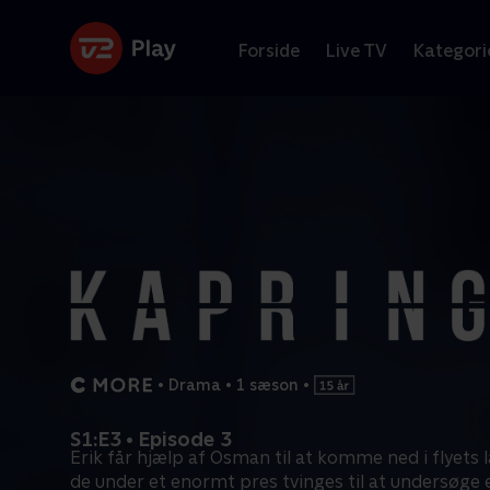
Forside
Live TV
Kategori
•
Drama
•
1 sæson
•
S1:E3 • Episode 3
Erik får hjælp af Osman til at komme ned i flyets 
de under et enormt pres tvinges til at undersøge 