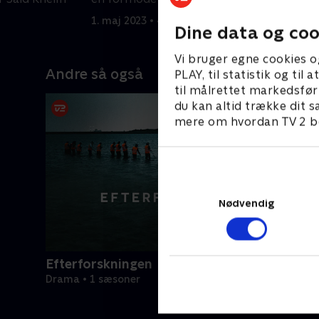
f
1. maj 2023 • 43 min
1
Dine data og coo
Vi bruger egne cookies o
Andre så også
PLAY, til statistik og ti
til målrettet markedsfør
du kan altid trække dit s
mere om hvordan TV 2 be
Nødvendig
Efterforskningen
Drama • 1 sæsoner