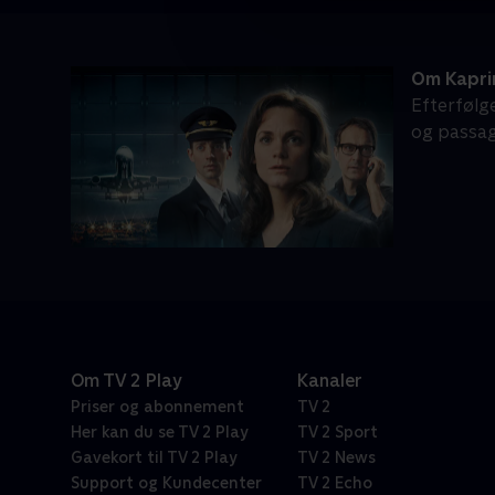
Om Kapri
Efterfølge
og passag
Om TV 2 Play
Kanaler
Priser og abonnement
TV 2
Her kan du se TV 2 Play
TV 2 Sport
Gavekort til TV 2 Play
TV 2 News
Support og Kundecenter
TV 2 Echo