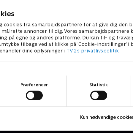
inde sin familie
. maj 2023 • 44 min
1. maj 2023 • 44 min
kies
g cookies fra samarbejdspartnere for at give dig den b
l at målrette annoncer til dig. Vores samarbejdspartner
ing på egne og andres platforme. Du kan til- og fravæl
amtykke tilbage ved at klikke på ’Cookie-indstillinger’ i
handler dine oplysninger i
TV 2s privatlivspolitik
.
Samtykkevalg
Præferencer
Statistik
The Rainmaker
Drama • 1 sæsoner
D
Kun nødvendige cookie