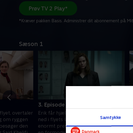
Prøv TV 2 Play*
*Kræver pakken Basis. Administrer dit abonnement på Mit
Sæson 1
3. Episode 3
4
flyet, overtaler
Erik får hjælp af Osman til at komme
E
Samtykke
bag om ryggen
ned i flyets lastrum, hvor de under et
c
 besøger den
enormt pres tvinges til at undersøge
p
 Said Khelifi
en formodet bombe.
h