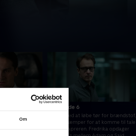
6. Episode 6
 flykaprerne
Flyet er ved at løbe tør for brændstof,
Om
liver skudt ned, og
og Alex kæmper for at komme til tale
om at få sine
med flykapreren. Fredrika opdager
genoverveje.
en kobling mellem Adam og Said