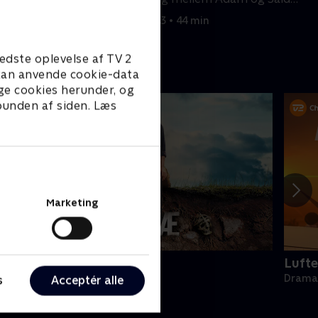
Khelifi
1. maj 2023 • 44 min
edste oplevelse af TV 2
e kan anvende cookie-data
ge cookies herunder, og
 bunden af siden. Læs
Marketing
Danefæ
Lufte
rama • 1 sæsoner
Drama 
s
Acceptér alle