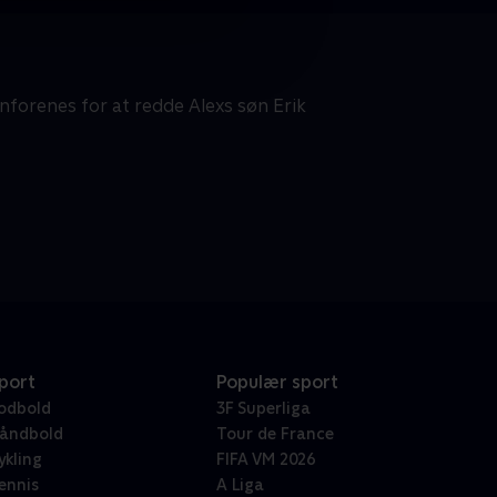
enforenes for at redde Alexs søn Erik
port
Populær sport
odbold
3F Superliga
åndbold
Tour de France
ykling
FIFA VM 2026
ennis
A Liga