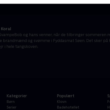
Koral
vampeBob og hans venner, når de tilbringer sommeren me
de brandmænd og svømme i Fyddasmat Søen. Det sker på Ko
r i hele tangskoven.
Kategorier
Populært
S
Børn
Klovn
F
Serier
Badehotellet
H