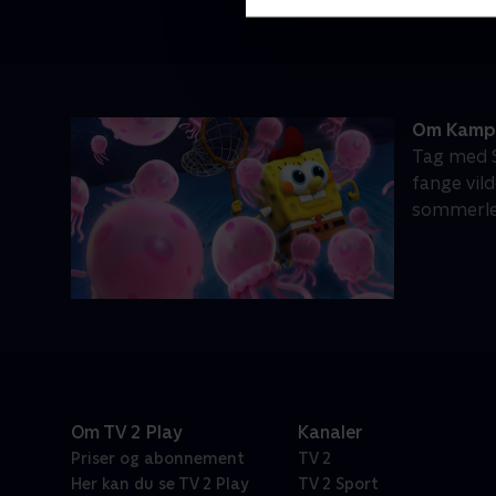
Om Kamp 
Tag med S
fange vil
sommerlej
Om TV 2 Play
Kanaler
Priser og abonnement
TV 2
Her kan du se TV 2 Play
TV 2 Sport