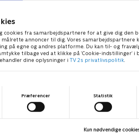
selv.
superduo-rivalisering truer
ødelægge lejren.
er 2024 • 21 min
21. december 2024 • 21 min
kies
g cookies fra samarbejdspartnere for at give dig den b
l at målrette annoncer til dig. Vores samarbejdspartner
ing på egne og andres platforme. Du kan til- og fravæl
amtykke tilbage ved at klikke på ’Cookie-indstillinger’ i
handler dine oplysninger i
TV 2s privatlivspolitik
.
Samtykkevalg
Præferencer
Statistik
Vicke Viking
M
Kun nødvendige cookie
Børneserier • 1 sæsoner
B