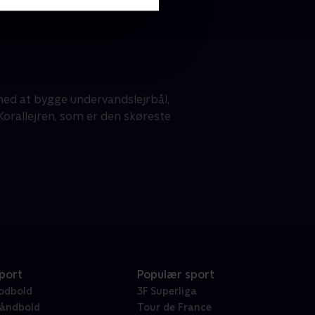
d at bygge undervandslejrbål,
rallejren, som er den skøreste
port
Populær sport
odbold
3F Superliga
åndbold
Tour de France