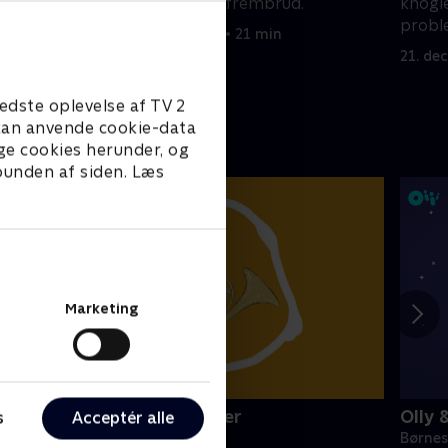
 med at
liv efter mørkets frembrud.
knogl
probl
21. december 2024 • 21 min
21. de
edste oplevelse af TV 2
e kan anvende cookie-data
ge cookies herunder, og
 bunden af siden. Læs
Marketing
initeve: Musikinstrumenter
Olly 
s
Acceptér alle
ørneserier • 1 sæsoner
Børnes