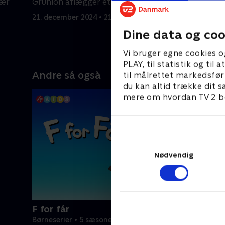
lær
Grunion aflægger et besøg i lejren.
passe sig 
21. december 2024 • 21 min
21. decemb
Dine data og coo
Vi bruger egne cookies o
PLAY, til statistik og ti
Andre så også
til målrettet markedsfør
du kan altid trække dit s
mere om hvordan TV 2 be
Nødvendig
F for får
Børneserier • 5 sæsoner