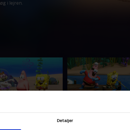
 i lejren.
ange sjovere
4. Nøddegalskab
skade giver problemer for
Tingene kommer ud af kontr
Detaljer
rne. Rea og Roh lærer at
Sandy reagerer vildt over en