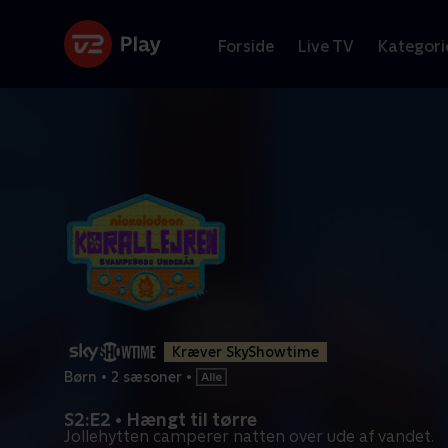
Forside
Live TV
Kategori
Kræver SkyShowtime
Børn
•
2 sæsoner
•
S2:E2 • Hængt til tørre
Jollehytten camperer natten over ude af vandet.