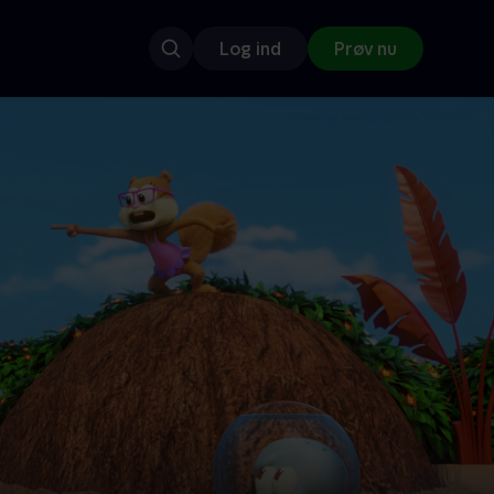
Log ind
Prøv nu