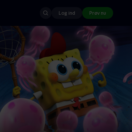
Log ind
Prøv nu