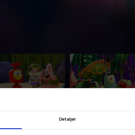
rsaft
3. På jagt efter hjul
 lejren møder to landlige
Den ugentlige madvognslev
Detaljer
, der hedder Narlene og
forsvinder. Børnene må jagt
alerne byder på en sød
akkurat som deres forfædre