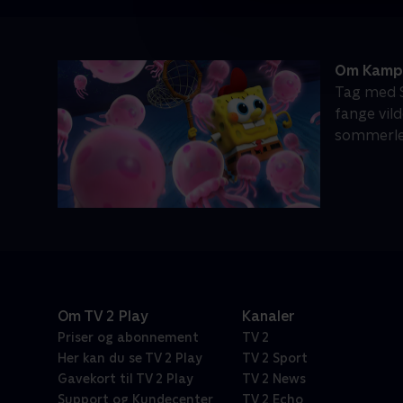
Om Kamp 
Tag med S
fange vil
sommerlej
Om TV 2 Play
Kanaler
Priser og abonnement
TV 2
Her kan du se TV 2 Play
TV 2 Sport
Gavekort til TV 2 Play
TV 2 News
Support og Kundecenter
TV 2 Echo