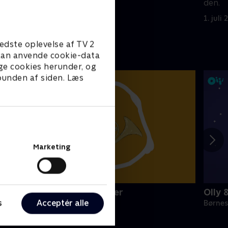
den.
1. juli 2021 • 21 min
1. juli
edste oplevelse af TV 2
e kan anvende cookie-data
ge cookies herunder, og
 bunden af siden. Læs
Marketing
initeve: Musikinstrumenter
Olly 
s
Acceptér alle
ørneserier • 1 sæsoner
Børnes