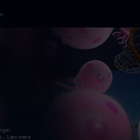
er
inger
e
...
Læs mere