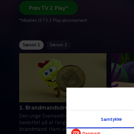
Prøv TV 2 Play*
*tilkøbes til TV 2 Play abonnement
Sæson 1
Sæson 2
1. Brandmandsdrengen
2. Sukke
Den unge SvampeBob er fast
Børnene i
Samtykke
besluttet på at fange sin første
narhvaler
brandmand. Hans venner gør alt,
Nobby. Hv