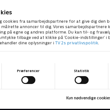
lse.
1. juli 2021 • 21 min
 • 21 min
kies
g cookies fra samarbejdspartnere for at give dig den b
l at målrette annoncer til dig. Vores samarbejdspartner
ing på egne og andres platforme. Du kan til- og fravæl
amtykke tilbage ved at klikke på ’Cookie-indstillinger’ i
handler dine oplysninger i
TV 2s privatlivspolitik
.
Samtykkevalg
Præferencer
Statistik
Vicke Viking
M
Kun nødvendige cookie
Børneserier • 1 sæsoner
B