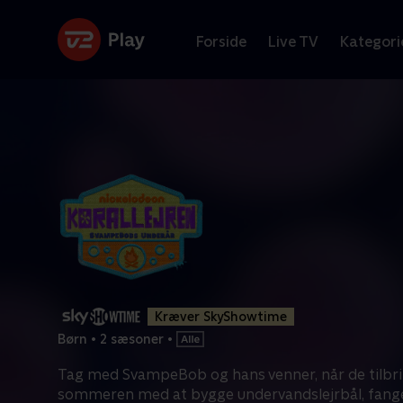
Forside
Live TV
Kategori
Kræver SkyShowtime
Børn
•
2 sæsoner
•
Tag med SvampeBob og hans venner, når de tilbr
sommeren med at bygge undervandslejrbål, fang