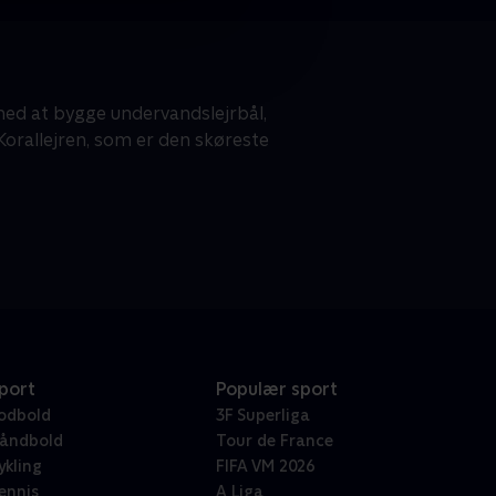
d at bygge undervandslejrbål,
rallejren, som er den skøreste
port
Populær sport
odbold
3F Superliga
åndbold
Tour de France
ykling
FIFA VM 2026
ennis
A Liga