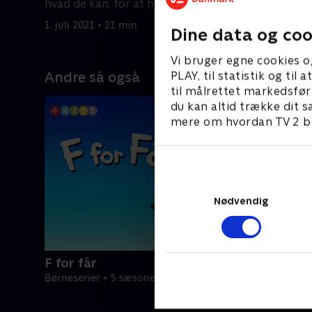
hvad de kan, for at hjælpe ham.
overraske
1. juli 2021 • 21 min
1. juli 2021
Dine data og coo
Vi bruger egne cookies o
PLAY, til statistik og ti
Andre så også
til målrettet markedsfør
du kan altid trække dit s
mere om hvordan TV 2 be
Nødvendig
F for får
Børneserier • 5 sæsoner