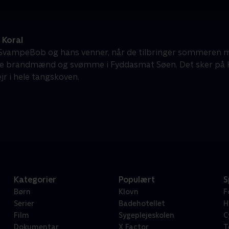
Koral
vampeBob og hans venner, når de tilbringer sommeren me
de brandmænd og svømme i Fyddasmat Søen. Det sker på Ko
r i hele tangskoven.
Kategorier
Populært
S
Børn
Klovn
F
Serier
Badehotellet
H
Film
Sygeplejeskolen
C
Dokumentar
X Factor
T