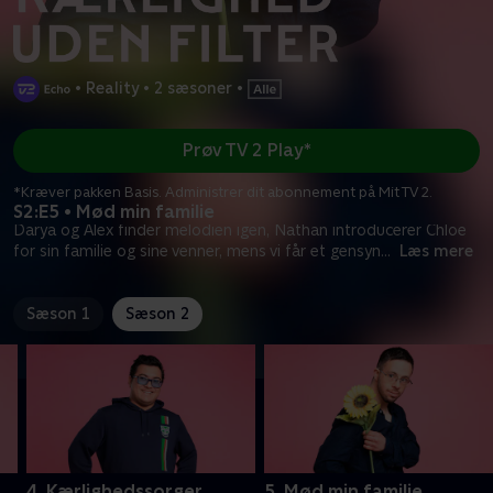
•
Reality
•
2 sæsoner
•
Prøv TV 2 Play*
*Kræver pakken Basis. Administrer dit abonnement på Mit TV 2.
S2:E5 • Mød min familie
Darya og Alex finder melodien igen, Nathan introducerer Chloe
for sin familie og sine venner, mens vi får et gensyn
...
Læs mere
Sæson 1
Sæson 2
4. Kærlighedssorger
5. Mød min familie