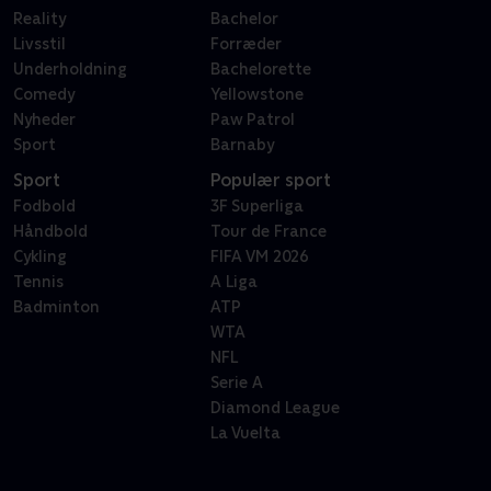
Reality
Bachelor
Livsstil
Forræder
Underholdning
Bachelorette
Comedy
Yellowstone
Nyheder
Paw Patrol
Sport
Barnaby
Sport
Populær sport
Fodbold
3F Superliga
Håndbold
Tour de France
Cykling
FIFA VM 2026
Tennis
A Liga
Badminton
ATP
WTA
NFL
Serie A
Diamond League
La Vuelta