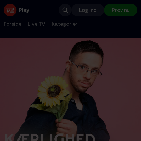
Log ind
Prøv nu
Forside
Live TV
Kategorier