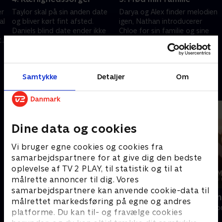
er
Taylor skal på sin anden date
Darya og Alex finder melodien
al
og bliver kørt fint afsted.
igen, Nathan introducerer
Daniels blind date ender ikke
Chloe for sin familie og sine
t
så lykkeligt, og det gør Lily
venner, mens vi får et gensyn
Maes date heller ikke.
med romantiske Carlos.
3. september 2025 • 45 min
10. september 2025 • 45 min
Samtykke
Detaljer
Om
Andre så også
Dine data og cookies
Vi bruger egne cookies og cookies fra
samarbejdspartnere for at give dig den bedste
oplevelse af TV 2 PLAY, til statistik og til at
målrette annoncer til dig. Vores
samarbejdspartnere kan anvende cookie-data til
En fabulous familie
Diamantfamil
målrettet markedsføring på egne og andres
Reality • 1 sæsoner
Reality • 1 sæso
platforme. Du kan til- og fravælge cookies