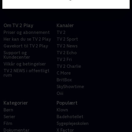
Om TV 2 Play
Kanaler
Priser og abonnement
TV 2
Her kan du se TV 2 Play
TV 2 Sport
Gavekort til TV 2 Play
TV 2 News
Support og
TV 2 Echo
Kundecenter
TV 2 Fri
Vilkår og betingelser
TV 2 Charlie
TV 2 NEWS i offentligt
C More
rum
BritBox
SkyShowtime
Oiii
Kategorier
Populært
Børn
Klovn
Serier
Badehotellet
Film
Sygeplejeskolen
Dokumentar
X Factor