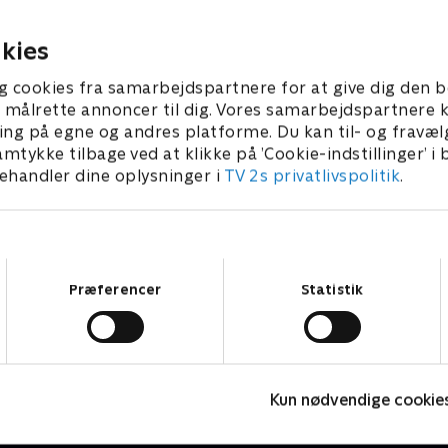
e med Sione.
med Darya, og det har inge
prøvet før.
 2025 • 45 min
27. august 2025 • 45 min
kies
g cookies fra samarbejdspartnere for at give dig den b
l at målrette annoncer til dig. Vores samarbejdspartner
ing på egne og andres platforme. Du kan til- og fravæl
amtykke tilbage ved at klikke på ’Cookie-indstillinger’ i
handler dine oplysninger i
TV 2s privatlivspolitik
.
Samtykkevalg
Præferencer
Statistik
Diamantfamilien - fanget i Dubai
P
Kun nødvendige cookie
Reality • 1 sæsoner
R