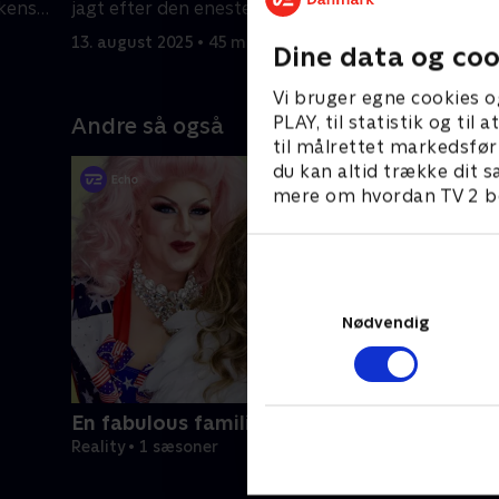
kkens
jagt efter den eneste ene.
anden dat
13. august 2025 • 45 min
20. august
Dine data og coo
Vi bruger egne cookies o
PLAY, til statistik og ti
Andre så også
til målrettet markedsfør
du kan altid trække dit s
mere om hvordan TV 2 be
Nødvendig
En fabulous familie
Reality • 1 sæsoner