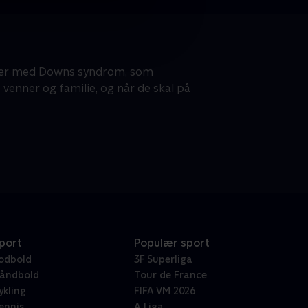
esker med Downs syndrom, som
venner og familie, og når de skal på
port
Populær sport
odbold
3F Superliga
åndbold
Tour de France
ykling
FIFA VM 2026
ennis
A Liga