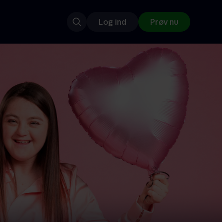
Log ind
Prøv nu