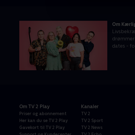
Om Kærlig
Livsbekræ
drømmer o
dates - f
Om TV 2 Play
Kanaler
Priser og abonnement
TV 2
Her kan du se TV 2 Play
TV 2 Sport
Gavekort til TV 2 Play
TV 2 News
Support og Kundecenter
TV 2 Echo