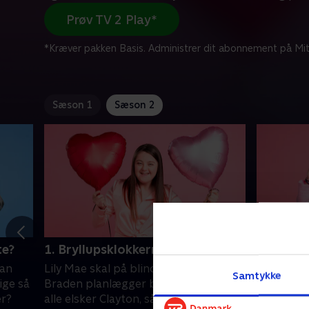
Prøv TV 2 Play*
*Kræver pakken Basis. Administrer dit abonnement på Mit
Sæson 1
Sæson 2
te?
1. Bryllupsklokkerne ringer
2. Det fø
kan
Lily Mae skal på blind date, Liesel og
Chloe er 
Samtykke
ige så
Braden planlægger bryllup, og selvom
ikke tilba
er?
alle elsker Clayton, så er han stadig på
en pige fø