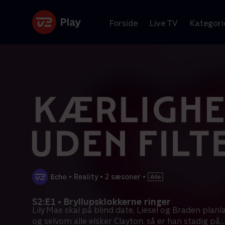
Forside
Live TV
Kategori
•
Reality
•
2 sæsoner
•
S2:E1 • Bryllupsklokkerne ringer
Lily Mae skal på blind date, Liesel og Braden planl
og selvom alle elsker Clayton, så er han stadig på
...