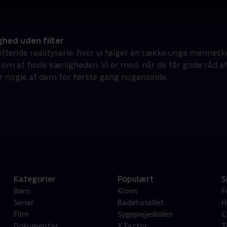
hed uden filter
ftende realityserie, hvor vi følger en række unge menn
m at finde kærligheden. Vi er med, når de får gode råd af 
or nogle af dem for første gang nogensinde.
Kategorier
Populært
S
Børn
Klovn
F
Serier
Badehotellet
H
Film
Sygeplejeskolen
C
Dokumentar
X Factor
T