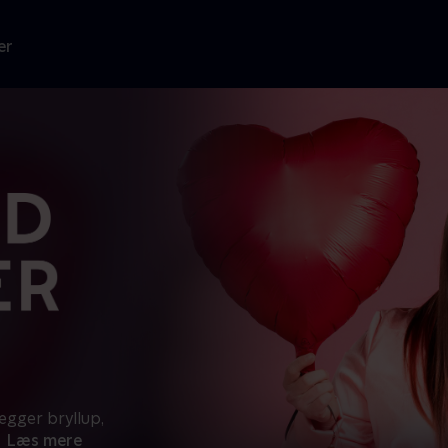
er
ægger bryllup,
Læs mere