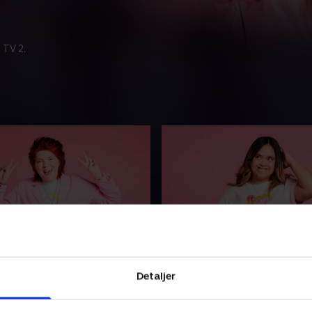
 TV 2.
rste kys?
3. Lækkert hår
autist, men det holder hende
Charlize er 18 år og leder ef
Detaljer
ge. Ray Elvis har aldrig kysset
første kæreste, og han skal
r, mens Lily Mae skal på sin
lækkert hår. Alex skal på bli