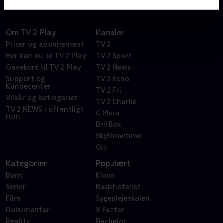
Om TV 2 Play
Kanaler
Priser og abonnement
TV 2
Her kan du se TV 2 Play
TV 2 Sport
Gavekort til TV 2 Play
TV 2 News
Support og
TV 2 Echo
Kundecenter
TV 2 Fri
Vilkår og betingelser
TV 2 Charlie
TV 2 NEWS i offentligt
C More
rum
BritBox
SkyShowtime
Oiii
Kategorier
Populært
Børn
Klovn
Serier
Badehotellet
Film
Sygeplejeskolen
Dokumentar
X Factor
Reality
Bachelor