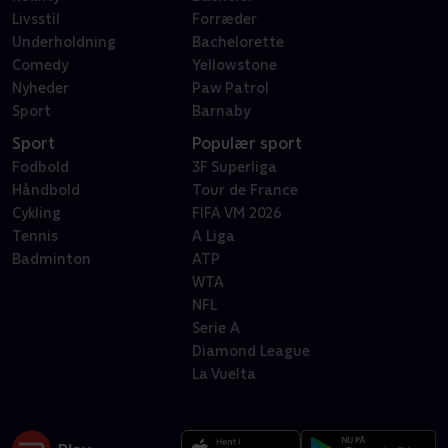
Livsstil
Forræder
Underholdning
Bachelorette
Comedy
Yellowstone
Nyheder
Paw Patrol
Sport
Barnaby
Sport
Populær sport
Fodbold
3F Superliga
Håndbold
Tour de France
Cykling
FIFA VM 2026
Tennis
A Liga
Badminton
ATP
WTA
NFL
Serie A
Diamond League
La Vuelta