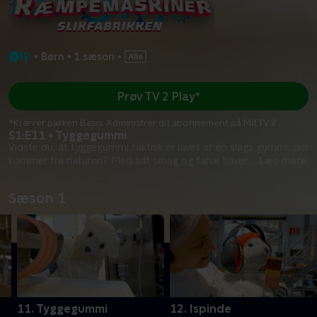
•
Børn
•
1 sæson
•
Prøv TV 2 Play*
*Kræver pakken Basis. Administrer dit abonnement på Mit TV 2.
S1:E11 • Tyggegummi
Vidste du, at tyggegummi faktisk er lavet af en slags gummi, der
kommer fra naturen? Med lidt smag og farve bliver
...
Læs mere
Sæson 1
11. Tyggegummi
12. Ispinde