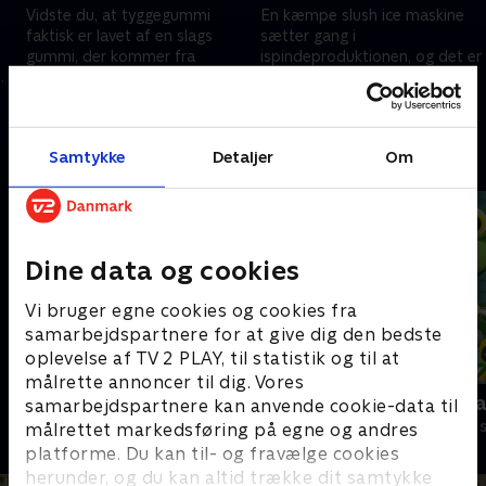
Vidste du, at tyggegummi
En kæmpe slush ice maskine
faktisk er lavet af en slags
sætter gang i
gummi, der kommer fra
ispindeproduktionen, og det er
naturen? Med lidt smag og
så koldt, at der er is på
farve bliver det ret godt, mener
ydersiden af ¶¶rørene! Godt
19. august 2023 • 5 min
19. august 2023 • 5 min
Bamse Broom
Bamse Broom er en isbjørn.
Samtykke
Detaljer
Om
Andre så også
Dine data og cookies
Vi bruger egne cookies og cookies fra
samarbejdspartnere for at give dig den bedste
oplevelse af TV 2 PLAY, til statistik og til at
målrette annoncer til dig. Vores
Kæmpemaskiner
Geckos Gar
samarbejdspartnere kan anvende cookie-data til
Børneserier • 8 sæsoner
Børneserier • 2
målrettet markedsføring på egne og andres
platforme. Du kan til- og fravælge cookies
herunder, og du kan altid trække dit samtykke