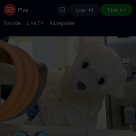
Log ind
Prøv nu
Forside
Live TV
Kategorier