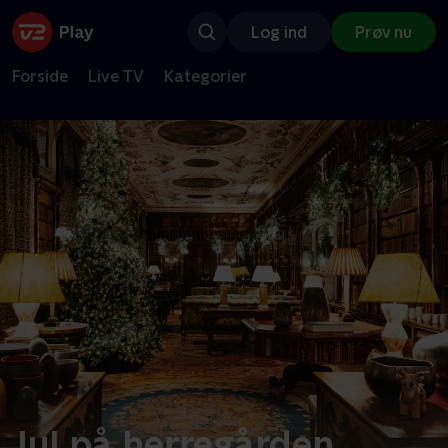
Log ind
Prøv nu
Forside
Live TV
Kategorier
Jul på herregården