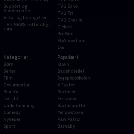
Support og
TV 2 Echo
Kundecenter
TV 2 Fri
Vilkår og betingelser
TV 2 Charlie
TV 2 NEWS i offentligt
C More
rum
BritBox
SkyShowtime
Oiii
Kategorier
Populært
Børn
Klovn
Serier
Badehotellet
Film
Sygeplejeskolen
Dokumentar
X Factor
Reality
Bachelor
Livsstil
Forræder
Underholdning
Bachelorette
Comedy
Yellowstone
Nyheder
Paw Patrol
Sport
Barnaby