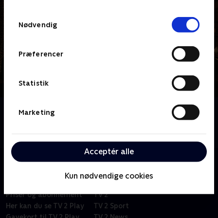
TV 2s privatlivspolitik
.
Samtykkevalg
Nødvendig
Præferencer
Statistik
Om Jul på herregården
Marketing
Kom med bagom, når Englands største slotte og
herregårde gør klar til jul.
Acceptér alle
Kun nødvendige cookies
Om TV 2 Play
Kanaler
Priser og abonnement
TV 2
Her kan du se TV 2 Play
TV 2 Sport
Gavekort til TV 2 Play
TV 2 News