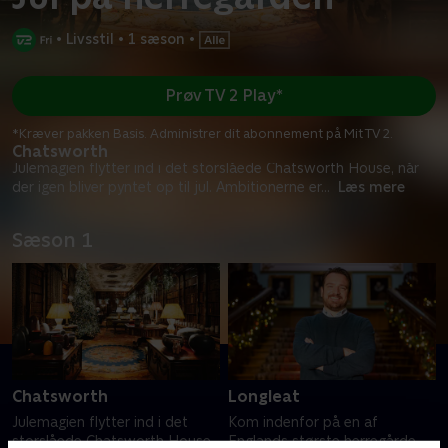
•
Livsstil
•
1 sæson
•
Prøv TV 2 Play*
*Kræver pakken Basis. Administrer dit abonnement på Mit TV 2.
Chatsworth
Julemagien flytter ind i det storslåede Chatsworth House, når
der igen bliver pyntet op til jul. Ambitionerne er
...
Læs mere
Sæson 1
Chatsworth
Longleat
Julemagien flytter ind i det
Kom indenfor på en af
storslåede Chatsworth House,
Englands største herregårde,