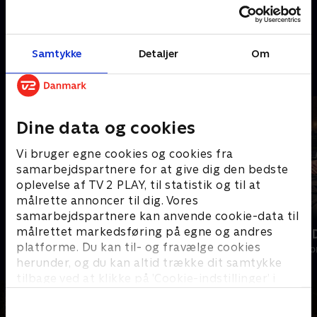
når der igen bliver pyntet op til
når lord og lady Bath slår
jul. Ambitionerne er høje, når
dørene op og omdanner deres
gæster oplever jul fra hele
hjem til et magisk juleland. .
14. november 2021 • 46 min
23. december 2024 • 44 min
verden. .
Samtykke
Detaljer
Om
Andre så også
Dine data og cookies
Vi bruger egne cookies og cookies fra
samarbejdspartnere for at give dig den bedste
oplevelse af TV 2 PLAY, til statistik og til at
målrette annoncer til dig. Vores
samarbejdspartnere kan anvende cookie-data til
målrettet markedsføring på egne og andres
Jul på Hindsgavl
Sæt pris på 
platforme. Du kan til- og fravælge cookies
Livsstil • 1 sæsoner
Livsstil • 6 sæs
herunder, og du kan altid trække dit samtykke
tilbage ved at klikke på ’Cookie-indstillinger’ i
bunden af siden. Læs mere om hvordan TV 2
behandler dine oplysninger i