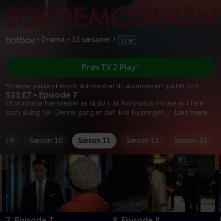
•
Drama
•
13 sæsoner
•
Prøv TV 2 Play*
*Kræver pakken Favorit. Administrer dit abonnement på Mit TV 2.
S11:E7 • Episode 7
Uforudsete hændelser er skyld i, at Nonnatus House er i fare
som aldrig før. Denne gang er det ikke bygningen,
...
Læs mere
on 9
Sæson 10
Sæson 11
Sæson 12
Sæson 13
7. Episode 7
8. Episode 8