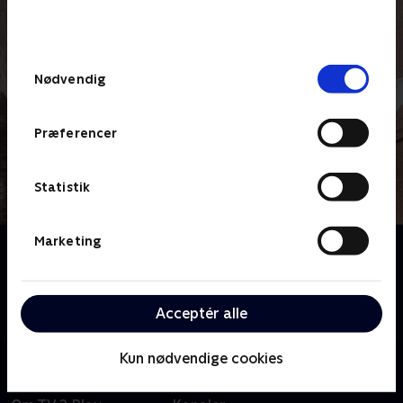
bunden af siden. Læs mere om hvordan TV 2
behandler dine oplysninger i
TV 2s privatlivspolitik
.
Samtykkevalg
Nødvendig
Præferencer
Statistik
Marketing
Om Jordemoderen
Et intimt og hjertevarmende kig på beretninger om
sygeplejersker og jordemødre fra London midt i
Acceptér alle
1900-tallet. Baseret på Jennifer Worths erindringer.
Kun nødvendige cookies