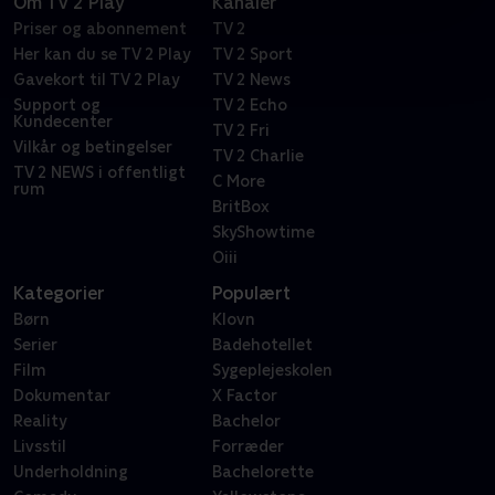
Om TV 2 Play
Kanaler
Priser og abonnement
TV 2
Her kan du se TV 2 Play
TV 2 Sport
Gavekort til TV 2 Play
TV 2 News
Support og
TV 2 Echo
Kundecenter
TV 2 Fri
Vilkår og betingelser
TV 2 Charlie
TV 2 NEWS i offentligt
C More
rum
BritBox
SkyShowtime
Oiii
Kategorier
Populært
Børn
Klovn
Serier
Badehotellet
Film
Sygeplejeskolen
Dokumentar
X Factor
Reality
Bachelor
Livsstil
Forræder
Underholdning
Bachelorette