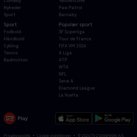
Comedy
Yellowstone
Nyheder
Paw Patrol
Sport
Barnaby
Sport
Populær sport
Fodbold
3F Superliga
Håndbold
Tour de France
Cykling
FIFA VM 2026
Tennis
A Liga
Badminton
ATP
WTA
NFL
Serie A
Diamond League
La Vuelta
Privatlivspolitik
Cookie-indstillinger
©
2026
TV 2 DANMARK A/S