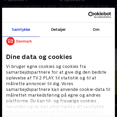
Uforudsete hændelser er skyld
En tragisk hændelse i Poplar
r
i, at Nonnatus House er i fare
rammer også Nonnatus House.
som aldrig før. Denne gang er
Jordemødre, sygeplejersker og
det ikke bygningen, der er i
nonner må tilsidesætte egne
fare, men de mennesker, som
følelser for at hjælpe de
27. december 2023 • 59 min
27. december 2023 • 59 min
Samtykke
Detaljer
Om
bor der.
sårede.
Andre så også
Dine data og cookies
Vi bruger egne cookies og cookies fra
samarbejdspartnere for at give dig den bedste
oplevelse af TV 2 PLAY, til statistik og til at
målrette annoncer til dig. Vores
samarbejdspartnere kan anvende cookie-data til
målrettet markedsføring på egne og andres
Badehotellet
Doc Martin
platforme. Du kan til- og fravælge cookies
Drama • 10 sæsoner
Drama • 10 sæs
herunder, og du kan altid trække dit samtykke
tilbage ved at klikke på ’Cookie-indstillinger’ i