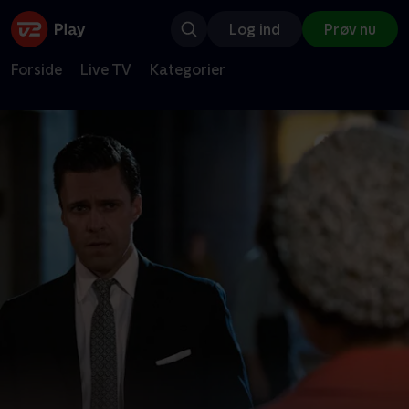
Log ind
Prøv nu
Forside
Live TV
Kategorier