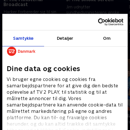
Broadcast
Jim udnytter
Hacker forbereder sig til sin
sundhedsministerens ønske
første optræden på tv som
om at afskaffe rygning gennem
statsminister, men han synes
beskatning til at stoppe
ikke, at det er så let at tale
Finansministeriets planer om at
20. juli 2006 • 29 min
foran et kamera.
skrotte hans skattelettelser.
13. juli 2006 • 29 min
Samtykke
Detaljer
Om
Andre så også
Dine data og cookies
Vi bruger egne cookies og cookies fra
samarbejdspartnere for at give dig den bedste
oplevelse af TV 2 PLAY, til statistik og til at
målrette annoncer til dig. Vores
samarbejdspartnere kan anvende cookie-data til
målrettet markedsføring på egne og andres
Padeldrømme
Robssons (da
platforme. Du kan til- og fravælge cookies
Komedie • 1 sæsoner
Komedie • 1 sæ
herunder, og du kan altid trække dit samtykke