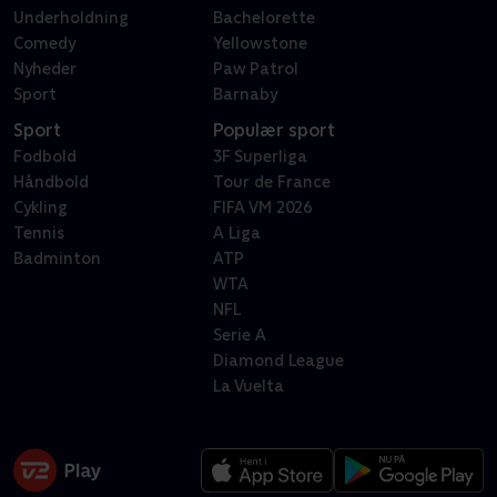
Underholdning
Bachelorette
Comedy
Yellowstone
Nyheder
Paw Patrol
Sport
Barnaby
Sport
Populær sport
Fodbold
3F Superliga
Håndbold
Tour de France
Cykling
FIFA VM 2026
Tennis
A Liga
Badminton
ATP
WTA
NFL
Serie A
Diamond League
La Vuelta