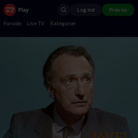
Log ind
Prøv nu
Forside
Live TV
Kategorier