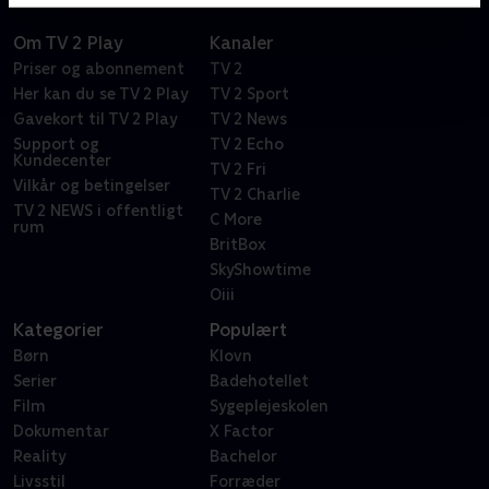
Om TV 2 Play
Kanaler
Priser og abonnement
TV 2
Her kan du se TV 2 Play
TV 2 Sport
Gavekort til TV 2 Play
TV 2 News
Support og
TV 2 Echo
Kundecenter
TV 2 Fri
Vilkår og betingelser
TV 2 Charlie
TV 2 NEWS i offentligt
C More
rum
BritBox
SkyShowtime
Oiii
Kategorier
Populært
Børn
Klovn
Serier
Badehotellet
Film
Sygeplejeskolen
Dokumentar
X Factor
Reality
Bachelor
Livsstil
Forræder