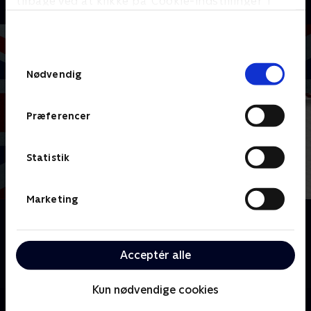
tilbage ved at klikke på ’Cookie-indstillinger’ i
bunden af siden. Læs mere om hvordan TV 2
behandler dine oplysninger i
TV 2s privatlivspolitik
.
Samtykkevalg
Nødvendig
Præferencer
Statistik
Marketing
Om Javel, hr. statsminister
Opfølgeren til den populære, britiske komedieserie
'Javel, hr. minister', hvor Jim Hacker er steget i
Acceptér alle
graderne og er blevet statsminister.
Kun nødvendige cookies