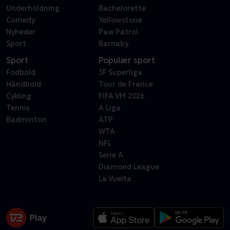
Underholdning
Bachelorette
Comedy
Yellowstone
Nyheder
Paw Patrol
Sport
Barnaby
Sport
Populær sport
Fodbold
3F Superliga
Håndbold
Tour de France
Cykling
FIFA VM 2026
Tennis
A Liga
Badminton
ATP
WTA
NFL
Serie A
Diamond League
La Vuelta