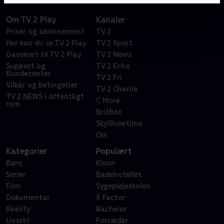
Om TV 2 Play
Kanaler
Priser og abonnement
TV 2
Her kan du se TV 2 Play
TV 2 Sport
Gavekort til TV 2 Play
TV 2 News
Support og
TV 2 Echo
Kundecenter
TV 2 Fri
Vilkår og betingelser
TV 2 Charlie
TV 2 NEWS i offentligt
C More
rum
BritBox
SkyShowtime
Oiii
Kategorier
Populært
Børn
Klovn
Serier
Badehotellet
Film
Sygeplejeskolen
Dokumentar
X Factor
Reality
Bachelor
Livsstil
Forræder