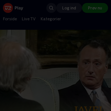
Log ind
Prøv nu
Forside
Live TV
Kategorier