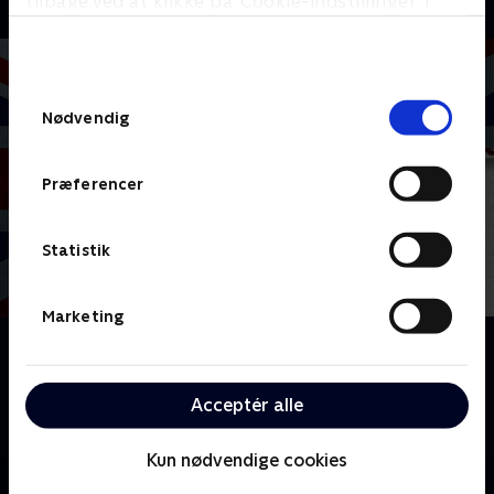
tilbage ved at klikke på ’Cookie-indstillinger’ i
bunden af siden. Læs mere om hvordan TV 2
behandler dine oplysninger i
TV 2s privatlivspolitik
.
Samtykkevalg
Nødvendig
Præferencer
Statistik
Marketing
Om Javel, hr. statsminister
Opfølgeren til den populære, britiske komedieserie
'Javel, hr. minister', hvor Jim Hacker er steget i
Acceptér alle
graderne og er blevet statsminister.
Kun nødvendige cookies