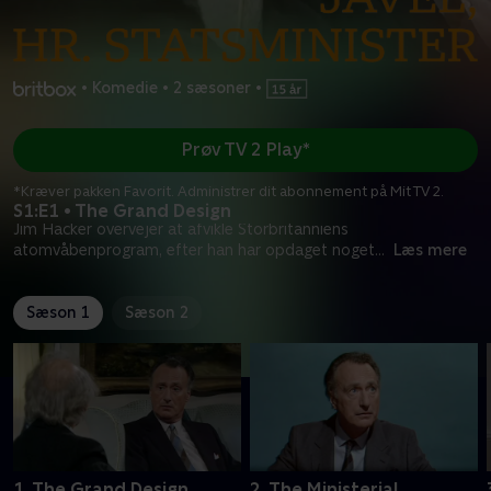
•
Komedie
•
2 sæsoner
•
Prøv TV 2 Play*
*Kræver pakken Favorit. Administrer dit abonnement på Mit TV 2.
S1:E1 • The Grand Design
Jim Hacker overvejer at afvikle Storbritanniens
atomvåbenprogram, efter han har opdaget noget
...
Læs mere
Sæson 1
Sæson 2
1. The Grand Design
2. The Ministerial