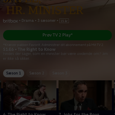
•
Drama
•
3 sæsoner
•
Prøv TV 2 Play*
*Kræver pakken Favorit. Administrer dit abonnement på Mit TV 2.
S1:E6 • The Right to Know
Findes der sager, som en minister bør være uvidende om? Jim
er ikke så sikker.
Sæson 1
Sæson 2
Sæson 3
6. The Right to Know
7. Jobs for the Boys