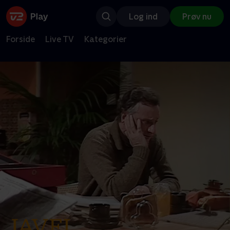
Log ind
Prøv nu
Forside
Live TV
Kategorier