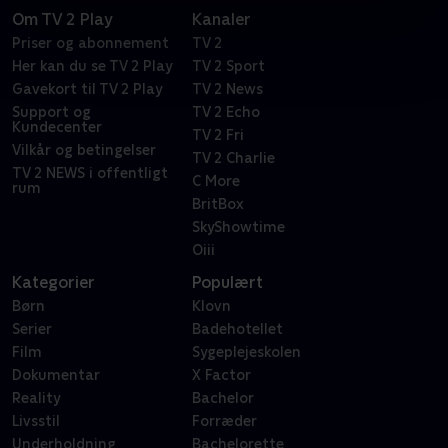
Om TV 2 Play
Kanaler
Priser og abonnement
TV 2
Her kan du se TV 2 Play
TV 2 Sport
Gavekort til TV 2 Play
TV 2 News
Support og
TV 2 Echo
Kundecenter
TV 2 Fri
Vilkår og betingelser
TV 2 Charlie
TV 2 NEWS i offentligt
C More
rum
BritBox
SkyShowtime
Oiii
Kategorier
Populært
Børn
Klovn
Serier
Badehotellet
Film
Sygeplejeskolen
Dokumentar
X Factor
Reality
Bachelor
Livsstil
Forræder
Underholdning
Bachelorette