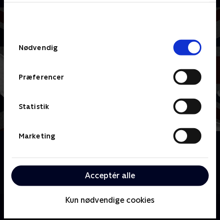
bunden af siden. Læs mere om hvordan TV 2
behandler dine oplysninger i
TV 2s privatlivspolitik
.
Samtykkevalg
Nødvendig
Præferencer
Statistik
Marketing
Om Javel, hr. minister
Kritikerrost britisk komedie om den nye minister Jim
Hacker, som hurtigt indser, at politikere kommer og
Acceptér alle
går, men embedsmænd i ministerierne består.
Kun nødvendige cookies