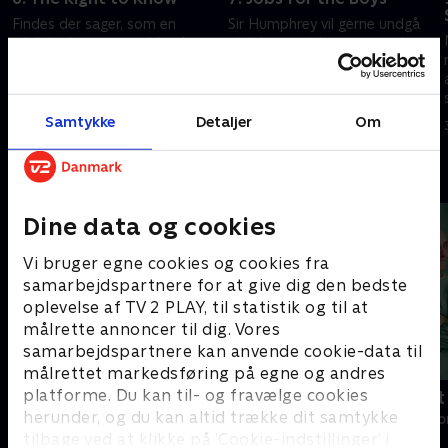
Findes der sager, som en
Sir Humphrey vil gerne undgå
minister bør være uvidende
at tale om et igangværende
om? Jim er ikke så sikker.
byggeprojekt for enhver pris.
16. november 2005 • 29 min
23. november 2005 • 28 min
Samtykke
Detaljer
Om
Andre så også
Dine data og cookies
Vi bruger egne cookies og cookies fra
samarbejdspartnere for at give dig den bedste
oplevelse af TV 2 PLAY, til statistik og til at
målrette annoncer til dig. Vores
samarbejdspartnere kan anvende cookie-data til
målrettet markedsføring på egne og andres
platforme. Du kan til- og fravælge cookies
Happy fucking Pride
Fake Patient
herunder, og du kan altid trække dit samtykke
Drama • 1 sæsoner
Drama • 1 sæso
tilbage ved at klikke på ’Cookie-indstillinger’ i