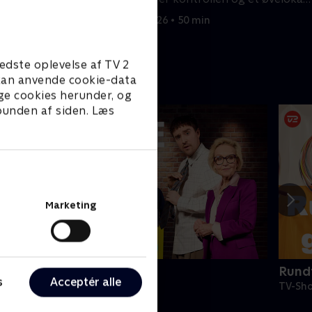
til deltagerne.
13. juni 2026 • 50 min
edste oplevelse af TV 2
e kan anvende cookie-data
ge cookies herunder, og
 bunden af siden. Læs
Marketing
Danmarks dummeste
Rundt
s
Acceptér alle
V-Shows • 1 sæsoner
TV-Sho