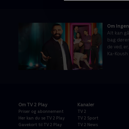
Om Ingen
Alt kan gå
bag døren
de ved, er
Ka-Koush k
Om TV 2 Play
Kanaler
Priser og abonnement
TV 2
Her kan du se TV 2 Play
TV 2 Sport
Gavekort til TV 2 Play
TV 2 News