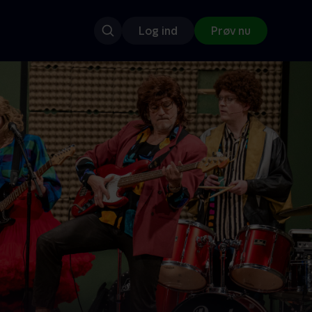
Log ind
Prøv nu