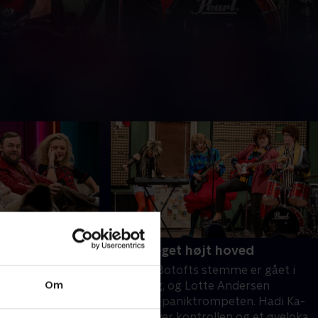
mer i himlen?
8. Et meget højt hoved
trodse sin
Rasmus Botofts stemme er gået i
Om
n ryger en tur i
overgang, og Lotte Andersen
 Mogensen har
opfinder paniktrompeten. Hadi Ka-
selv overleve 152
Koush giver kontrollen og et øvelokale