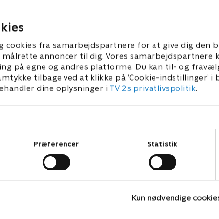
muligt hus.
dage i skoven.
0. maj 2026 • 50 min
6. juni 2026 • 50 min
kies
g cookies fra samarbejdspartnere for at give dig den b
l at målrette annoncer til dig. Vores samarbejdspartner
ing på egne og andres platforme. Du kan til- og fravæl
amtykke tilbage ved at klikke på ’Cookie-indstillinger’ i
handler dine oplysninger i
TV 2s privatlivspolitik
.
Samtykkevalg
Præferencer
Statistik
Stormester
Kun nødvendige cookie
TV-Shows • 10 sæsoner
T