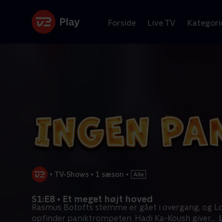
Forside
Live TV
Kategori
•
TV-Shows
•
1 sæson
•
S1:E8 • Et meget højt hoved
Rasmus Botofts stemme er gået i overgang, og L
opfinder paniktrompeten. Hadi Ka-Koush giver
...