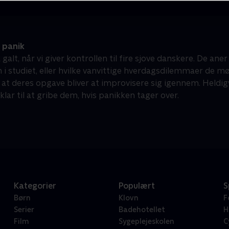
 panik
 galt, når vi giver kontrollen til fire sjove danskere. De an
 i studiet, eller hvilke vanvittige hverdagsdilemmaer de mø
, at deres opgave bliver at improvisere sig igennem. Heldig
lar til at gribe dem, hvis panikken tager over.
Kategorier
Populært
S
Børn
Klovn
F
Serier
Badehotellet
H
Film
Sygeplejeskolen
C