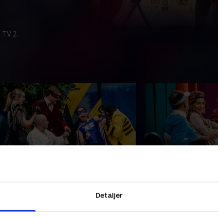
 TV 2.
. Fire uduelige superhelte
7. Hvem mon kom
et går helt galt, når Rasmus Botoft
Martin Høgsted må 
Detaljer
g Neel Rønholt skal til skole-hjem-
bakteriefobi, når ha
amtale i 2.b. Til gengæld lykkes det
spjældet, og Jonas
agnus Haugaard at sælge et
svært ved at se sig 