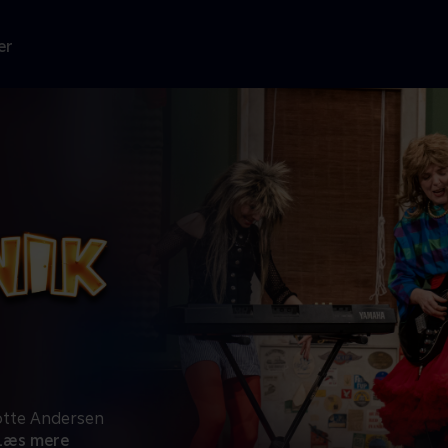
er
otte Andersen
Læs mere