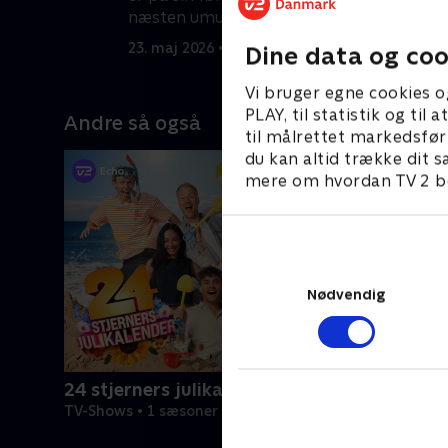
næsten umuligt ikke at gå i panik.
u
3
23. maj 2026 • 46 min
Dine data og coo
Vi bruger egne cookies o
PLAY, til statistik og ti
Andre så også
til målrettet markedsfør
du kan altid trække dit s
mere om hvordan TV 2 be
Nødvendig
24 stjerners julikalender
TV-Shows • 1 sæsoner