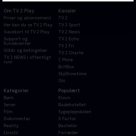
Om TV 2 Play
Kanaler
Priser og abonnement
TV 2
Her kan du se TV 2 Play
TV 2 Sport
Gavekort til TV 2 Play
TV 2 News
Support og
TV 2 Echo
Kundecenter
TV 2 Fri
Vilkår og betingelser
TV 2 Charlie
TV 2 NEWS i offentligt
C More
rum
BritBox
SkyShowtime
Oiii
Kategorier
Populært
Børn
Klovn
Serier
Badehotellet
Film
Sygeplejeskolen
Dokumentar
X Factor
Reality
Bachelor
Livsstil
Forræder