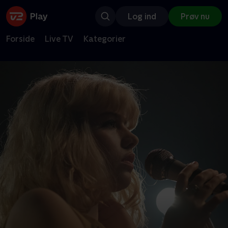
Log ind
Prøv nu
Forside
Live TV
Kategorier