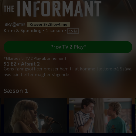
Kræver SkyShowtime
Krimi & Spænding
•
1 sæson
•
Prøv TV 2 Play*
*tilkøbes til TV 2 Play abonnement
S1:E2 • Afsnit 2
Geris føringsofficer presser ham til at komme tættere på Száva,
hvis tørst efter magt er stigende
Sæson 1