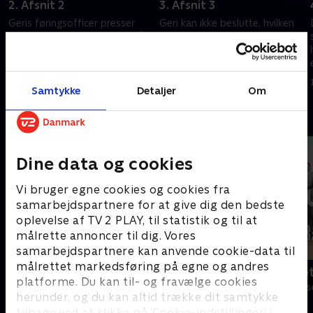
2. Afsnit 2
3. Afsnit 3
Geris føringsofficer presser
Geri kan ikke beslutte, hvilken
ham til at komme tættere på
information han skal dele med
Száva, hvis tørst efter magt er
sin føringsofficer forud for en
stigende
landsdækkende protest
11. april 2023 • 42 min
11. april 2023 • 43 min
Samtykke
Detaljer
Om
Andre så også
Dine data og cookies
Vi bruger egne cookies og cookies fra
samarbejdspartnere for at give dig den bedste
oplevelse af TV 2 PLAY, til statistik og til at
målrette annoncer til dig. Vores
samarbejdspartnere kan anvende cookie-data til
målrettet markedsføring på egne og andres
Klovn
Badehotelle
platforme. Du kan til- og fravælge cookies
Komedie • 11 sæsoner
Drama • 10 sæs
herunder, og du kan altid trække dit samtykke
tilbage ved at klikke på ’Cookie-indstillinger’ i