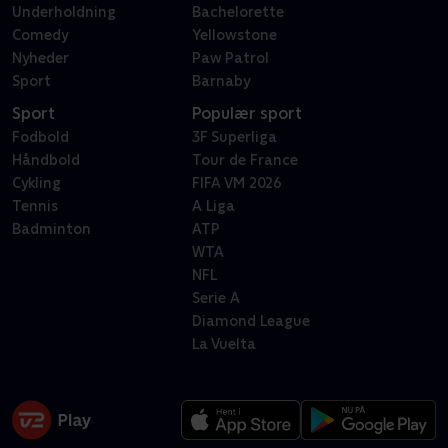
Underholdning
Bachelorette
Comedy
Yellowstone
Nyheder
Paw Patrol
Sport
Barnaby
Sport
Populær sport
Fodbold
3F Superliga
Håndbold
Tour de France
Cykling
FIFA VM 2026
Tennis
A Liga
Badminton
ATP
WTA
NFL
Serie A
Diamond League
La Vuelta